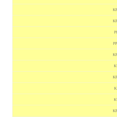
KP
KP
P
PP
KP
K
KP
K
K
KP