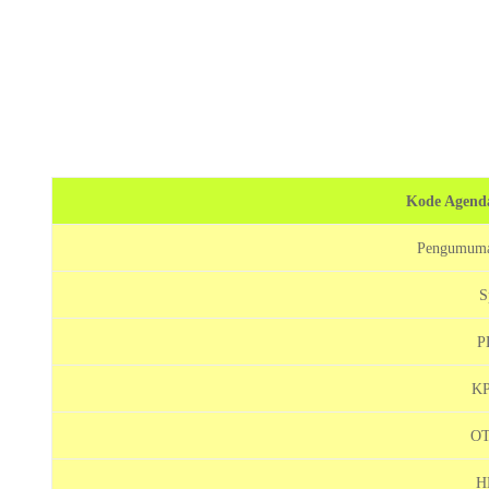
Kode Agenda
Pengumuman
S
P
KP
OT
H