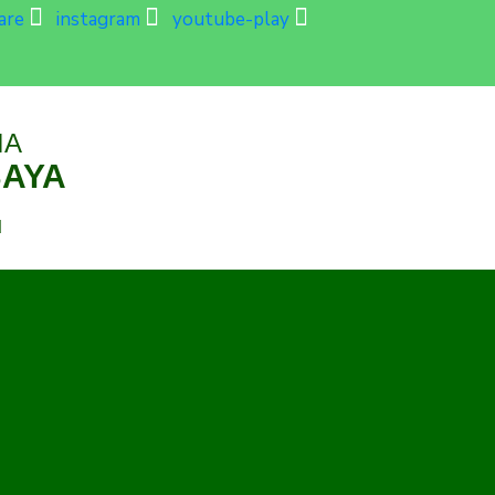
are
instagram
youtube-play
IA
BAYA
d