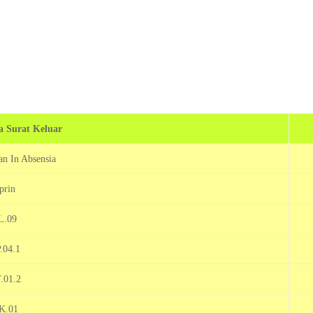
 Surat Keluar
 In Absensia
prin
L.09
.04.1
.01.2
K.01