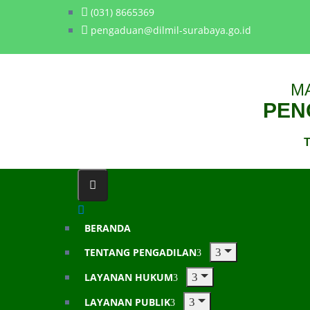
(031) 8665369
pengaduan@dilmil-surabaya.go.id
M
PENG
T
BERANDA
TENTANG PENGADILAN
LAYANAN HUKUM
LAYANAN PUBLIK