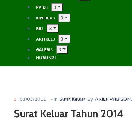
PPID
KINERJA
RB
ARTIKEL
GALERI
HUBUNGI
03/03/2011
- In
Surat Keluar
By
ARIEF WIBISON
Surat Keluar Tahun 2014