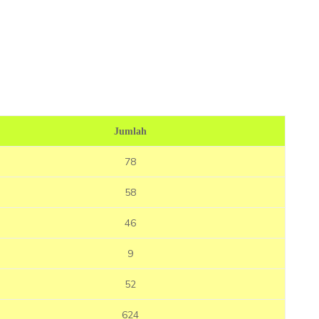
Jumlah
78
58
46
9
52
624