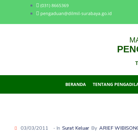
(031) 8665369
pengaduan@dilmil-surabaya.go.id
M
PENG
T
BERANDA
TENTANG PENGADIL
03/03/2011
- In
Surat Keluar
By
ARIEF WIBISON