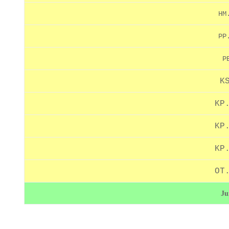
HM
PP
P
K
KP
KP
KP
OT
Ju