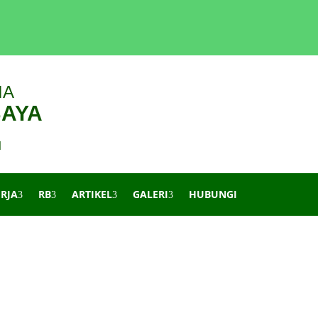
IA
BAYA
d
ERJA
RB
ARTIKEL
GALERI
HUBUNGI