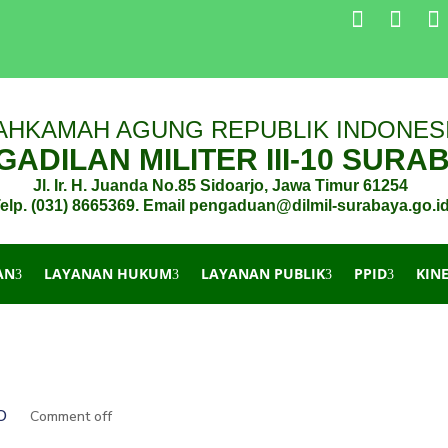
AHKAMAH AGUNG REPUBLIK INDONES
ADILAN MILITER III-10 SURA
Jl. Ir. H. Juanda No.85 Sidoarjo, Jawa Timur 61254
elp. (031) 8665369. Email pengaduan@dilmil-surabaya.go.i
AN
LAYANAN HUKUM
LAYANAN PUBLIK
PPID
KIN
O
Comment off