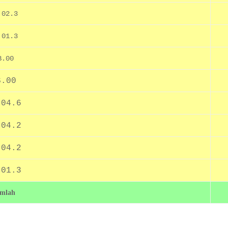
.02.3
.01.3
B.00
S.00
.04.6
.04.2
.04.2
.01.3
mlah