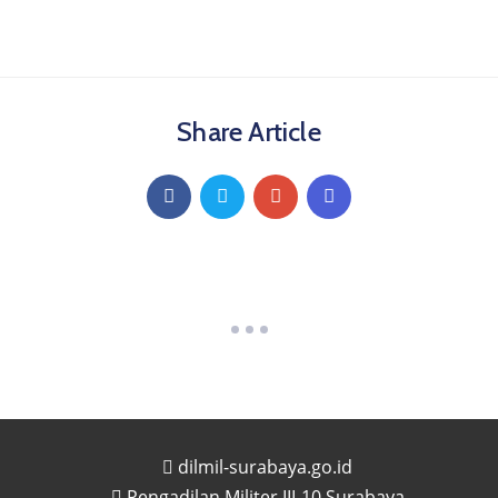
Share Article
dilmil-surabaya.go.id
Pengadilan Militer III-10 Surabaya