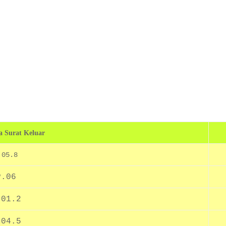
 Surat Keluar
.05.8
P.06
.01.2
.04.5