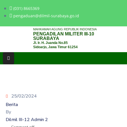
(031) 8665369
pengaduan@dilmil-surabaya.go.id
BERANDA
MAHKAMAH AGUNG REPUBLIK INDONESIA
PENGADILAN MILITER III-10
TENTANG
SURABAYA
Jl. Ir. H. Juanda No.85
PENGADILAN
Sidoarjo, Jawa Timur 61254
LAYANAN
HUKUM
LAYANAN
PUBLIK
25/02/2024
PPID
Berita
KINERJA
By
Dilmil III-12 Admin 2
RB