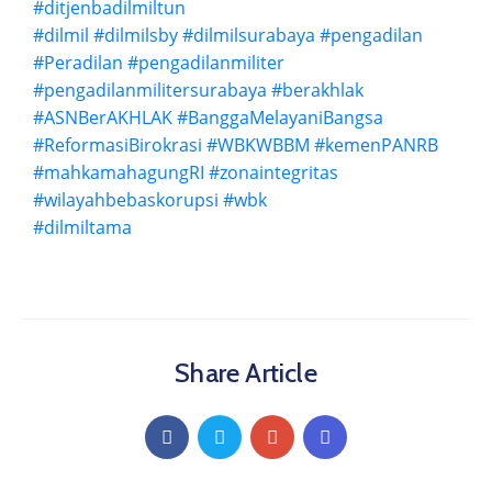
#ditjenbadilmiltun
#dilmil
#dilmilsby
#dilmilsurabaya
#pengadilan
#Peradilan
#pengadilanmiliter
#pengadilanmilitersurabaya
#berakhlak
#ASNBerAKHLAK
#BanggaMelayaniBangsa
#ReformasiBirokrasi
#WBKWBBM
#kemenPANRB
#mahkamahagungRI
#zonaintegritas
#wilayahbebaskorupsi
#wbk
#dilmiltama
Share Article