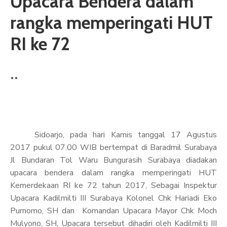
Upacara Bendera dalam
ARTIKEL
rangka memperingati HUT
GALERI
RI ke 72
HUBUNGI
Sidoarjo, pada hari Kamis tanggal 17 Agustus
2017 pukul 07.00 WIB bertempat di Baradmil Surabaya
Jl Bundaran Tol Waru Bungurasih Surabaya diadakan
upacara bendera dalam rangka memperingati HUT
Kemerdekaan RI ke 72 tahun 2017, Sebagai Inspektur
Upacara Kadilmilti III Surabaya Kolonel Chk Hariadi Eko
Purnomo, SH dan Komandan Upacara Mayor Chk Moch
Mulyono, SH, Upacara tersebut dihadiri oleh Kadilmilti III