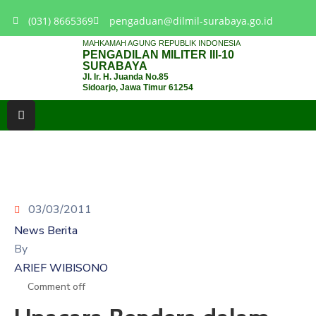
(031) 8665369
pengaduan@dilmil-surabaya.go.id
MAHKAMAH AGUNG REPUBLIK INDONESIA
PENGADILAN MILITER III-10
BERANDA
SURABAYA
Jl. Ir. H. Juanda No.85
Sidoarjo, Jawa Timur 61254
TENTANG
PENGADILAN
LAYANAN
HUKUM
LAYANAN
PUBLIK
03/03/2011
News Berita
PPID
By
ARIEF WIBISONO
KINERJA
Comment off
RB