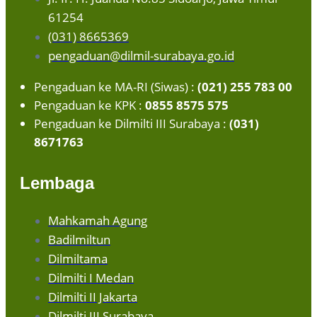
61254
(031) 8665369
pengaduan@dilmil-surabaya.go.id
Pengaduan ke MA-RI (Siwas) :
(021) 255 783 00
Pengaduan ke KPK :
0855 8575 575
Pengaduan ke Dilmilti III Surabaya :
(031)
8671763
Lembaga
Mahkamah Agung
Badilmiltun
Dilmiltama
Dilmilti I Medan
Dilmilti II Jakarta
Dilmilti III Surabaya