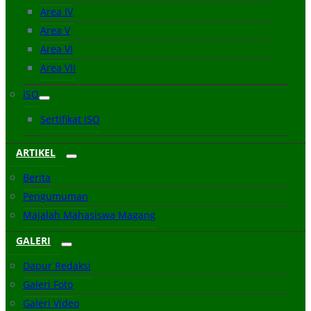
Area IV
Area V
Area VI
Area VII
ISO
Sertifikat ISO
ARTIKEL
Berita
Pengumuman
Majalah Mahasiswa Magang
GALERI
Dapur Redaksi
Galeri Foto
Galeri Video