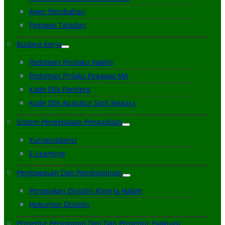
Agen Perubahan
Pegawai Teladan
Budaya Kerja
Pedoman Perilaku Hakim
Pedoman Prilaku Pegawai MA
Kode Etik Panitera
Kode Etik Aparatur Sipil Negara
Sistem Pengelolaan Pengadilan
Yurisprudensi
E-Learning
Pengawasan Dan Pendisiplinan
Penegakan Disiplin Kinerja Hakim
Hukuman Disiplin
Prosedur Peringatan Dini Dan Prosedur Evakuasi