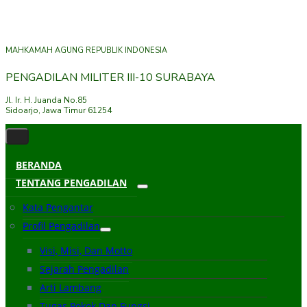
MAHKAMAH AGUNG REPUBLIK INDONESIA
PENGADILAN MILITER III-10 SURABAYA
Jl. Ir. H. Juanda No.85
Sidoarjo, Jawa Timur 61254
BERANDA
TENTANG PENGADILAN
Kata Pengantar
Profil Pengadilan
Visi, Misi, Dan Motto
Sejarah Pengadilan
Arti Lambang
Tugas Pokok Dan Fungsi