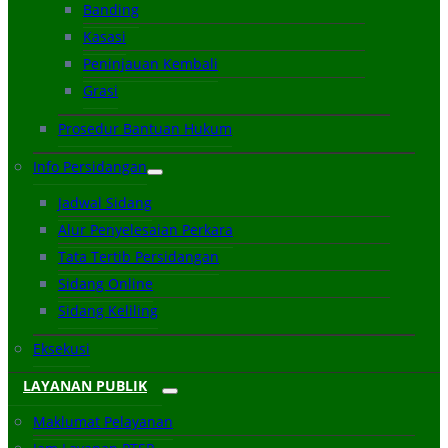
Banding
Kasasi
Peninjauan Kembali
Grasi
Prosedur Bantuan Hukum
Info Persidangan
Jadwal Sidang
Alur Penyelesaian Perkara
Tata Tertib Persidangan
Sidang Online
Sidang Keliling
Eksekusi
LAYANAN PUBLIK
Maklumat Pelayanan