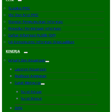
Tupoksi PPID
Visi Dan Misi PPID
Standar Pengumuman Informasi
Prosedur Permintaan Informasi
Daftar Informasi Publik (DIP)
Uji Konsekuensi Informasi Dikecualikan
KINERJA
Umum Dan Keuangan
Laporan Keuangan
Realisasi Anggaran
Surat Menyurat
Surat Keluar
Surat Masuk
DIPA