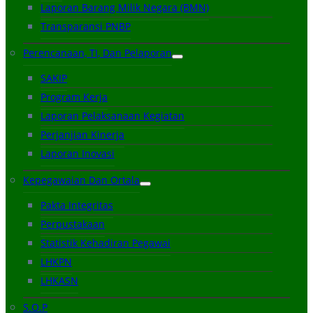
Laporan Barang Milik Negara (BMN)
Transparansi PNBP
Perencanaan, TI, Dan Pelaporan
SAKIP
Program Kerja
Laporan Pelaksanaan Kegiatan
Perjanjian Kinerja
Laporan Inovasi
Kepegawaian Dan Ortala
Pakta Integritas
Perpustakaan
Statistik Kehadiran Pegawai
LHKPN
LHKASN
S.O.P