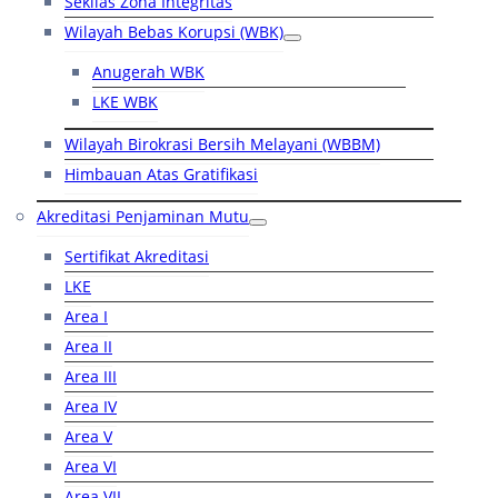
Sekilas Zona Integritas
Wilayah Bebas Korupsi (WBK)
Anugerah WBK
LKE WBK
Wilayah Birokrasi Bersih Melayani (WBBM)
Himbauan Atas Gratifikasi
Akreditasi Penjaminan Mutu
Sertifikat Akreditasi
LKE
Area I
Area II
Area III
Area IV
Area V
Area VI
Area VII