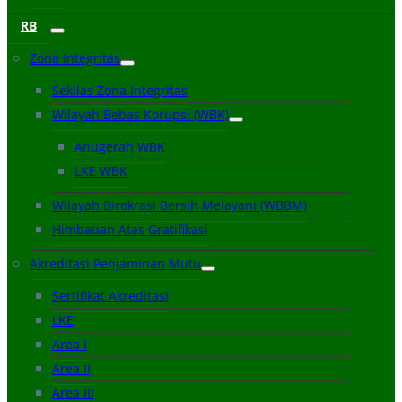
RB
Zona Integritas
Sekilas Zona Integritas
Wilayah Bebas Korupsi (WBK)
Anugerah WBK
LKE WBK
Wilayah Birokrasi Bersih Melayani (WBBM)
Himbauan Atas Gratifikasi
Akreditasi Penjaminan Mutu
Sertifikat Akreditasi
LKE
Area I
Area II
Area III