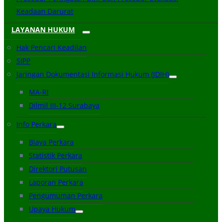
Keadaan Darurat
LAYANAN HUKUM
Hak Pencari Keadilan
SIPP
Jaringan Dokumentasi Informasi Hukum (JDIH)
MA-RI
Dilmil III-12 Surabaya
Info Perkara
Biaya Perkara
Statistik Perkara
Direktori Putusan
Laporan Perkara
Pengumuman Perkara
Upaya Hukum