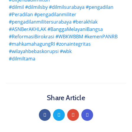
#dilmil
#dilmilsby
#dilmilsurabaya
#pengadilan
#Peradilan
#pengadilanmiliter
#pengadilanmilitersurabaya
#berakhlak
#ASNBerAKHLAK
#BanggaMelayaniBangsa
#ReformasiBirokrasi
#WBKWBBM
#kemenPANRB
#mahkamahagungRI
#zonaintegritas
#wilayahbebaskorupsi
#wbk
#dilmiltama
Share Article