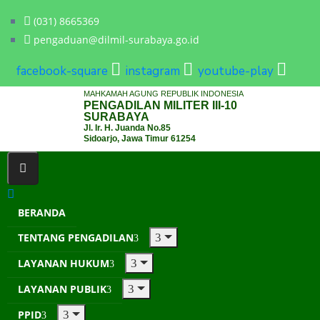
(031) 8665369
pengaduan@dilmil-surabaya.go.id
facebook-square
instagram
youtube-play
MAHKAMAH AGUNG REPUBLIK INDONESIA
PENGADILAN MILITER III-10
SURABAYA
Jl. Ir. H. Juanda No.85
Sidoarjo, Jawa Timur 61254
BERANDA
TENTANG PENGADILAN
LAYANAN HUKUM
LAYANAN PUBLIK
PPID