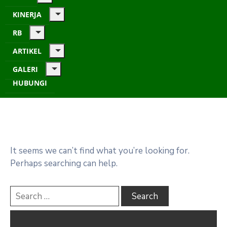
KINERJA
RB
ARTIKEL
GALERI
HUBUNGI
It seems we can’t find what you’re looking for.
Perhaps searching can help.