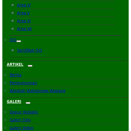
Area IV
Area V
Area VI
Area VII
ISO
Sertifikat ISO
ARTIKEL
Berita
Pengumuman
Majalah Mahasiswa Magang
GALERI
Dapur Redaksi
Galeri Foto
Galeri Video