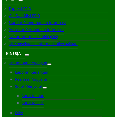
Tupoksi PPID
Visi Dan Misi PPID
Standar Pengumuman Informasi
Prosedur Permintaan Informasi
Daftar Informasi Publik (DIP)
Uji Konsekuensi Informasi Dikecualikan
KINERJA
Umum Dan Keuangan
Laporan Keuangan
Realisasi Anggaran
Surat Menyurat
Surat Keluar
Surat Masuk
DIPA