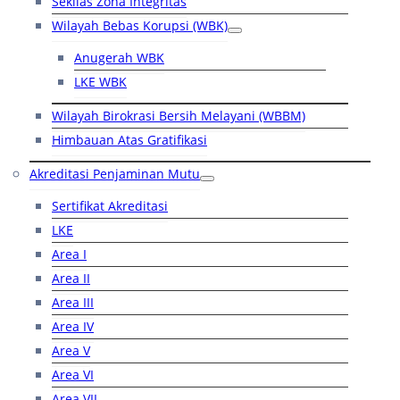
Sekilas Zona Integritas
Wilayah Bebas Korupsi (WBK)
Anugerah WBK
LKE WBK
Wilayah Birokrasi Bersih Melayani (WBBM)
Himbauan Atas Gratifikasi
Akreditasi Penjaminan Mutu
Sertifikat Akreditasi
LKE
Area I
Area II
Area III
Area IV
Area V
Area VI
Area VII