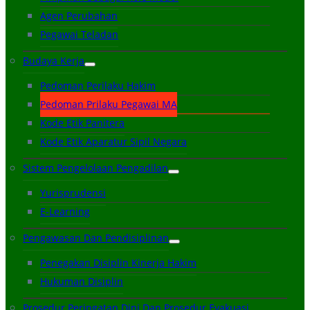
Agen Perubahan
Pegawai Teladan
Budaya Kerja
Pedoman Perilaku Hakim
Pedoman Prilaku Pegawai MA
Kode Etik Panitera
Kode Etik Aparatur Sipil Negara
Sistem Pengelolaan Pengadilan
Yurisprudensi
E-Learning
Pengawasan Dan Pendisiplinan
Penegakan Disiplin Kinerja Hakim
Hukuman Disiplin
Prosedur Peringatan Dini Dan Prosedur Evakuasi