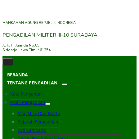
MAHKAMAH AGUNG REPUBLIK INDONESIA
PENGADILAN MILITER III-10 SURABAYA
Jl. Ir. H. Juanda No.85
Sidoarjo, Jawa Timur 61254
BERANDA
TENTANG PENGADILAN
Kata Pengantar
Profil Pengadilan
Visi, Misi, Dan Motto
Sejarah Pengadilan
Arti Lambang
Tugas Pokok Dan Fungsi