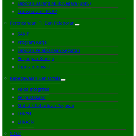
Laporan Barang Milik Negara (BMN)
Transparansi PNBP
Perencanaan, TI, Dan Pelaporan
SAKIP
Program Kerja
Laporan Pelaksanaan Kegiatan
Perjanjian Kinerja
Laporan Inovasi
Kepegawaian Dan Ortala
Pakta Integritas
Perpustakaan
Statistik Kehadiran Pegawai
LHKPN
LHKASN
S.O.P