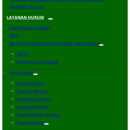
Keadaan Darurat
LAYANAN HUKUM
Hak Pencari Keadilan
SIPP
Jaringan Dokumentasi Informasi Hukum (JDIH)
MA-RI
Dilmil III-12 Surabaya
Info Perkara
Biaya Perkara
Statistik Perkara
Direktori Putusan
Laporan Perkara
Pengumuman Perkara
Upaya Hukum