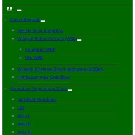
RB
Zona Integritas
Sekilas Zona Integritas
Wilayah Bebas Korupsi (WBK)
Anugerah WBK
LKE WBK
Wilayah Birokrasi Bersih Melayani (WBBM)
Himbauan Atas Gratifikasi
Akreditasi Penjaminan Mutu
Sertifikat Akreditasi
LKE
Area I
Area II
Area III