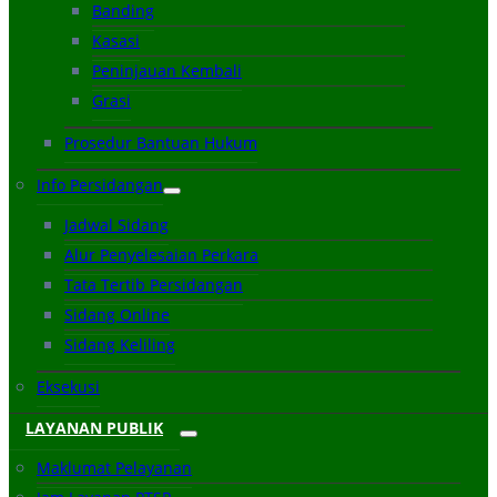
Banding
Kasasi
Peninjauan Kembali
Grasi
Prosedur Bantuan Hukum
Info Persidangan
Jadwal Sidang
Alur Penyelesaian Perkara
Tata Tertib Persidangan
Sidang Online
Sidang Keliling
Eksekusi
LAYANAN PUBLIK
Maklumat Pelayanan