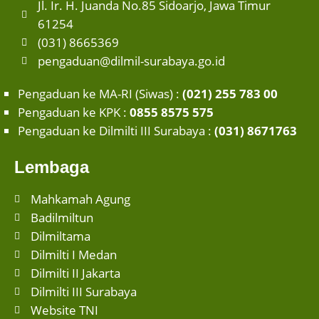
Jl. Ir. H. Juanda No.85 Sidoarjo, Jawa Timur
61254
(031) 8665369
pengaduan@dilmil-surabaya.go.id
Pengaduan ke MA-RI (Siwas) :
(021) 255 783 00
Pengaduan ke KPK :
0855 8575 575
Pengaduan ke Dilmilti III Surabaya :
(031) 8671763
Lembaga
Mahkamah Agung
Badilmiltun
Dilmiltama
Dilmilti I Medan
Dilmilti II Jakarta
Dilmilti III Surabaya
Website TNI