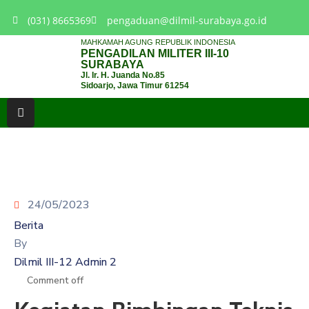
(031) 8665369
pengaduan@dilmil-surabaya.go.id
MAHKAMAH AGUNG REPUBLIK INDONESIA
PENGADILAN MILITER III-10
BERANDA
SURABAYA
Jl. Ir. H. Juanda No.85
Sidoarjo, Jawa Timur 61254
TENTANG
PENGADILAN
LAYANAN
HUKUM
LAYANAN
PUBLIK
24/05/2023
Berita
PPID
By
Dilmil III-12 Admin 2
KINERJA
Comment off
RB