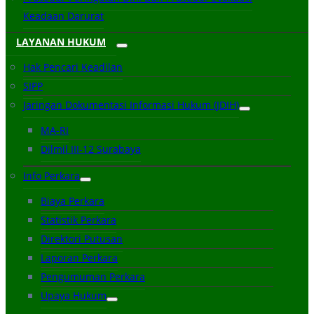
Keadaan Darurat
LAYANAN HUKUM
Hak Pencari Keadilan
SIPP
Jaringan Dokumentasi Informasi Hukum (JDIH)
MA-RI
Dilmil III-12 Surabaya
Info Perkara
Biaya Perkara
Statistik Perkara
Direktori Putusan
Laporan Perkara
Pengumuman Perkara
Upaya Hukum