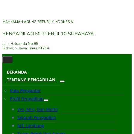
MAHKAMAH AGUNG REPUBLIK INDONESIA
PENGADILAN MILITER III-10 SURABAYA
Jl. Ir. H. Juanda No.85
Sidoarjo, Jawa Timur 61254
BERANDA
TENTANG PENGADILAN
Kata Pengantar
Profil Pengadilan
Visi, Misi, Dan Motto
Sejarah Pengadilan
Arti Lambang
Tugas Pokok Dan Fungsi