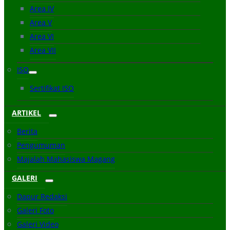
Area IV
Area V
Area VI
Area VII
ISO
Sertifikat ISO
ARTIKEL
Berita
Pengumuman
Majalah Mahasiswa Magang
GALERI
Dapur Redaksi
Galeri Foto
Galeri Video