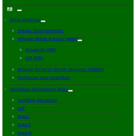
RB
Zona Integritas
Sekilas Zona Integritas
Wilayah Bebas Korupsi (WBK)
Anugerah WBK
LKE WBK
Wilayah Birokrasi Bersih Melayani (WBBM)
Himbauan Atas Gratifikasi
Akreditasi Penjaminan Mutu
Sertifikat Akreditasi
LKE
Area I
Area II
Area III