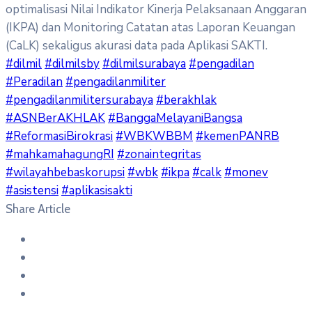
optimalisasi Nilai Indikator Kinerja Pelaksanaan Anggaran
(IKPA) dan Monitoring Catatan atas Laporan Keuangan
(CaLK) sekaligus akurasi data pada Aplikasi SAKTI.
#dilmil
#dilmilsby
#dilmilsurabaya
#pengadilan
#Peradilan
#pengadilanmiliter
#pengadilanmilitersurabaya
#berakhlak
#ASNBerAKHLAK
#BanggaMelayaniBangsa
#ReformasiBirokrasi
#WBKWBBM
#kemenPANRB
#mahkamahagungRI
#zonaintegritas
#wilayahbebaskorupsi
#wbk
#ikpa
#calk
#monev
#asistensi
#aplikasisakti
Share Article