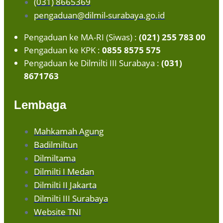
(031) 8665369
pengaduan@dilmil-surabaya.go.id
Pengaduan ke MA-RI (Siwas) :
(021) 255 783 00
Pengaduan ke KPK :
0855 8575 575
Pengaduan ke Dilmilti III Surabaya :
(031)
8671763
Lembaga
Mahkamah Agung
Badilmiltun
Dilmiltama
Dilmilti I Medan
Dilmilti II Jakarta
Dilmilti III Surabaya
Website TNI