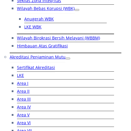
Sekilas Zona Integritas
Wilayah Bebas Korupsi (WBK)
Anugerah WBK
LKE WBK
Wilayah Birokrasi Bersih Melayani (WBBM)
Himbauan Atas Gratifikasi
Akreditasi Penjaminan Mutu
Sertifikat Akreditasi
LKE
Area I
Area II
Area III
Area IV
Area V
Area VI
Area VII