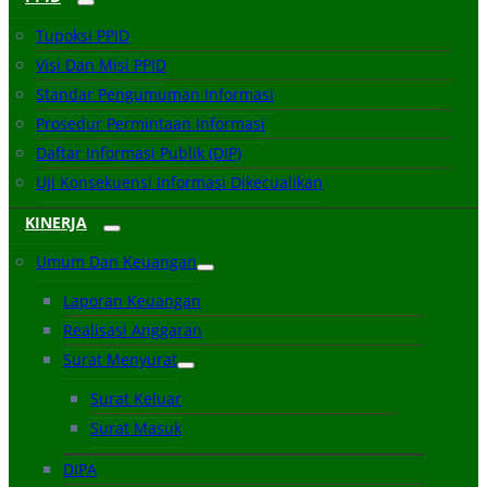
Tupoksi PPID
Visi Dan Misi PPID
Standar Pengumuman Informasi
Prosedur Permintaan Informasi
Daftar Informasi Publik (DIP)
Uji Konsekuensi Informasi Dikecualikan
KINERJA
Umum Dan Keuangan
Laporan Keuangan
Realisasi Anggaran
Surat Menyurat
Surat Keluar
Surat Masuk
DIPA