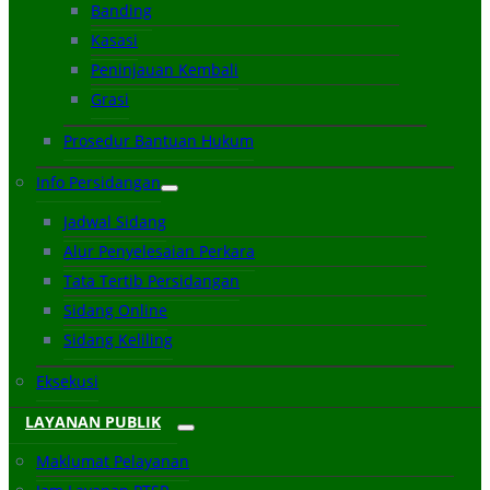
Banding
Kasasi
Peninjauan Kembali
Grasi
Prosedur Bantuan Hukum
Info Persidangan
Jadwal Sidang
Alur Penyelesaian Perkara
Tata Tertib Persidangan
Sidang Online
Sidang Keliling
Eksekusi
LAYANAN PUBLIK
Maklumat Pelayanan