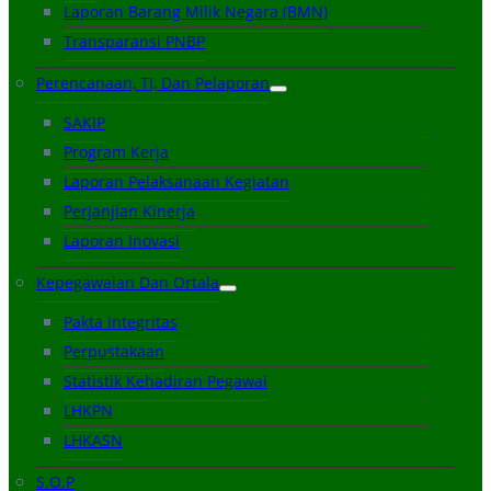
Laporan Barang Milik Negara (BMN)
Transparansi PNBP
Perencanaan, TI, Dan Pelaporan
SAKIP
Program Kerja
Laporan Pelaksanaan Kegiatan
Perjanjian Kinerja
Laporan Inovasi
Kepegawaian Dan Ortala
Pakta Integritas
Perpustakaan
Statistik Kehadiran Pegawai
LHKPN
LHKASN
S.O.P