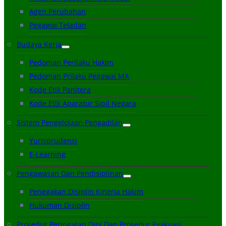
Agen Perubahan
Pegawai Teladan
Budaya Kerja
Pedoman Perilaku Hakim
Pedoman Prilaku Pegawai MA
Kode Etik Panitera
Kode Etik Aparatur Sipil Negara
Sistem Pengelolaan Pengadilan
Yurisprudensi
E-Learning
Pengawasan Dan Pendisiplinan
Penegakan Disiplin Kinerja Hakim
Hukuman Disiplin
Prosedur Peringatan Dini Dan Prosedur Evakuasi