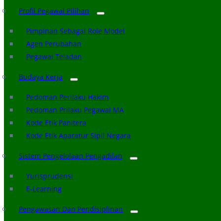
Profil Pegawai Pilihan
Pimpinan Sebagai Role Model
Agen Perubahan
Pegawai Teladan
Budaya Kerja
Pedoman Perilaku Hakim
Pedoman Prilaku Pegawai MA
Kode Etik Panitera
Kode Etik Aparatur Sipil Negara
Sistem Pengelolaan Pengadilan
Yurisprudensi
E-Learning
Pengawasan Dan Pendisiplinan