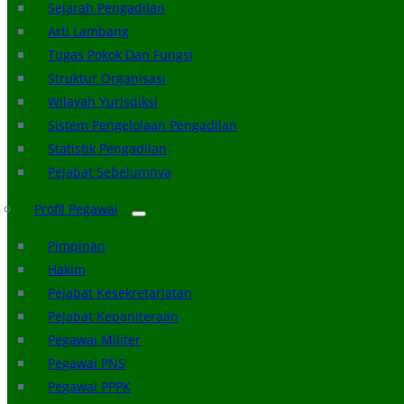
Sejarah Pengadilan
Arti Lambang
Tugas Pokok Dan Fungsi
Struktur Organisasi
Wilayah Yurisdiksi
Sistem Pengelolaan Pengadilan
Statistik Pengadilan
Pejabat Sebelumnya
Profil Pegawai
Pimpinan
Hakim
Pejabat Kesekretariatan
Pejabat Kepaniteraan
Pegawai Militer
Pegawai PNS
Pegawai PPPK