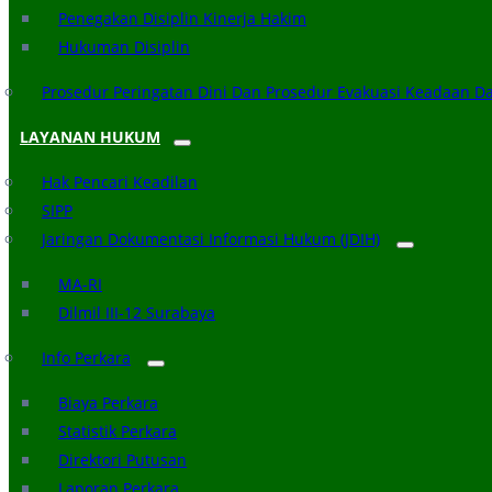
Penegakan Disiplin Kinerja Hakim
Hukuman Disiplin
Prosedur Peringatan Dini Dan Prosedur Evakuasi Keadaan D
LAYANAN HUKUM
Hak Pencari Keadilan
SIPP
Jaringan Dokumentasi Informasi Hukum (JDIH)
MA-RI
Dilmil III-12 Surabaya
Info Perkara
Biaya Perkara
Statistik Perkara
Direktori Putusan
Laporan Perkara