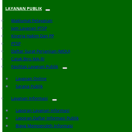
LAYANAN PUBLIK
Maklumat Pelayanan
Jam Layanan PTSP
Kinerja Hakim Dan PP
PTSP
Daftar Surat Perjanjian (MOU)
Catak Biru MA-RI
Fasilitas Layanan Publik
Layanan Online
Sarana Publik
Layanan Informasi
Laporan Layanan Informasi
Laporan Daftar Informasi Publik
Biaya Memperoleh Informasi