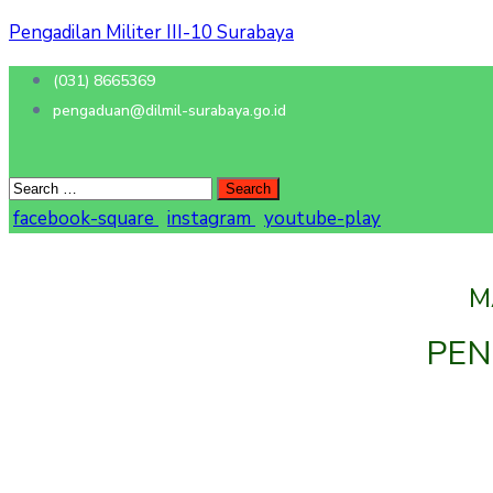
Pengadilan Militer III-10 Surabaya
(031) 8665369
pengaduan@dilmil-surabaya.go.id
facebook-square
instagram
youtube-play
M
PEN