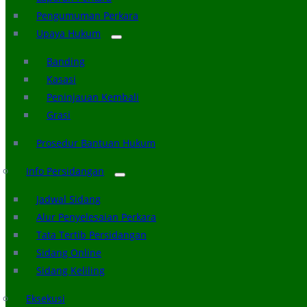
Pengumuman Perkara
Upaya Hukum
Banding
Kasasi
Peninjauan Kembali
Grasi
Prosedur Bantuan Hukum
Info Persidangan
Jadwal Sidang
Alur Penyelesaian Perkara
Tata Tertib Persidangan
Sidang Online
Sidang Keliling
Eksekusi