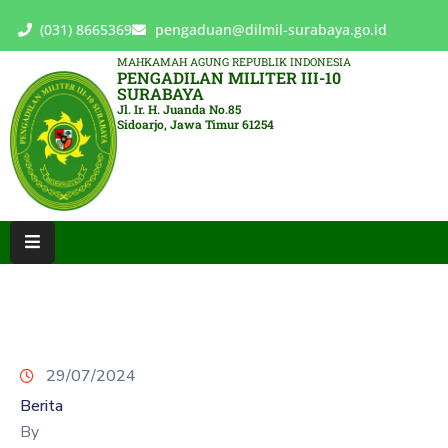
(031) 8665369
pengaduan@dilmil-surabaya.go.id
MAHKAMAH AGUNG REPUBLIK INDONESIA
PENGADILAN MILITER III-10
BERANDA
SURABAYA
Jl. Ir. H. Juanda No.85
Sidoarjo, Jawa Timur 61254
TENTANG
PENGADILAN
LAYANAN
HUKUM
LAYANAN
PUBLIK
PPID
29/07/2024
KINERJA
Berita
RB
By