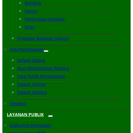
Banding
Kasasi
Peninjauan Kembali
Grasi
Prosedur Bantuan Hukum
Info Persidangan
Jadwal Sidang
Alur Penyelesaian Perkara
Tata Tertib Persidangan
Sidang Online
Sidang Keliling
Eksekusi
LAYANAN PUBLIK
Maklumat Pelayanan