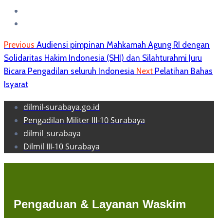
Previous
Audiensi pimpinan Mahkamah Agung RI dengan
Solidaritas Hakim Indonesia (SHI) dan Silahturahmi Juru
Bicara Pengadilan seluruh Indonesia
Next
Pelatihan Bahas
Isyarat
dilmil-surabaya.go.id
Pengadilan Militer III-10 Surabaya
dilmil_surabaya
Dilmil III-10 Surabaya
Pengaduan & Layanan Waskim