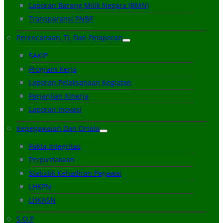
Laporan Barang Milik Negara (BMN)
Transparansi PNBP
Perencanaan, TI, Dan Pelaporan
SAKIP
Program Kerja
Laporan Pelaksanaan Kegiatan
Perjanjian Kinerja
Laporan Inovasi
Kepegawaian Dan Ortala
Pakta Integritas
Perpustakaan
Statistik Kehadiran Pegawai
LHKPN
LHKASN
S.O.P