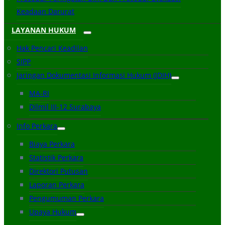
Keadaan Darurat
LAYANAN HUKUM
Hak Pencari Keadilan
SIPP
Jaringan Dokumentasi Informasi Hukum (JDIH)
MA-RI
Dilmil III-12 Surabaya
Info Perkara
Biaya Perkara
Statistik Perkara
Direktori Putusan
Laporan Perkara
Pengumuman Perkara
Upaya Hukum