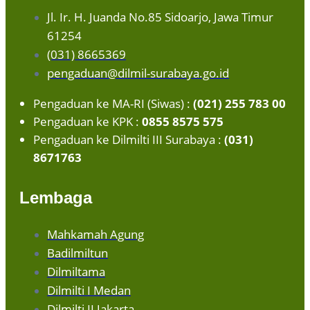
Jl. Ir. H. Juanda No.85 Sidoarjo, Jawa Timur
61254
(031) 8665369
pengaduan@dilmil-surabaya.go.id
Pengaduan ke MA-RI (Siwas) :
(021) 255 783 00
Pengaduan ke KPK :
0855 8575 575
Pengaduan ke Dilmilti III Surabaya :
(031)
8671763
Lembaga
Mahkamah Agung
Badilmiltun
Dilmiltama
Dilmilti I Medan
Dilmilti II Jakarta