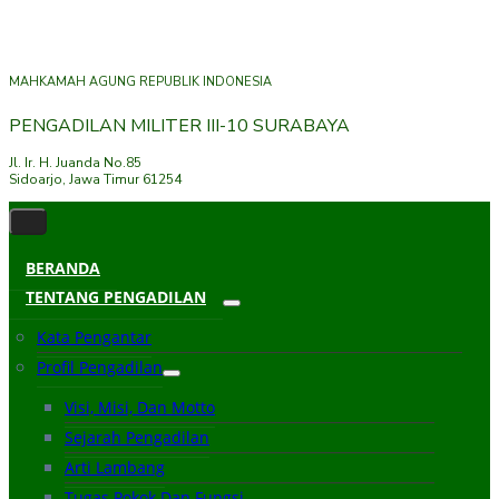
MAHKAMAH AGUNG REPUBLIK INDONESIA
PENGADILAN MILITER III-10 SURABAYA
Jl. Ir. H. Juanda No.85
Sidoarjo, Jawa Timur 61254
BERANDA
TENTANG PENGADILAN
Kata Pengantar
Profil Pengadilan
Visi, Misi, Dan Motto
Sejarah Pengadilan
Arti Lambang
Tugas Pokok Dan Fungsi