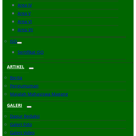
Area IV
Area V
Area VI
Area VII
ISO
Sertifikat ISO
ARTIKEL
Berita
Pengumuman
Majalah Mahasiswa Magang
GALERI
Dapur Redaksi
Galeri Foto
Galeri Video