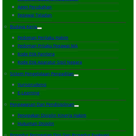
Agen Perubahan
Pegawai Teladan
Budaya Kerja
Pedoman Perilaku Hakim
Pedoman Prilaku Pegawai MA
Kode Etik Panitera
Kode Etik Aparatur Sipil Negara
Sistem Pengelolaan Pengadilan
Yurisprudensi
E-Learning
Pengawasan Dan Pendisiplinan
Penegakan Disiplin Kinerja Hakim
Hukuman Disiplin
Prosedur Peringatan Dini Dan Prosedur Evakuasi