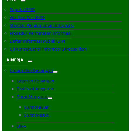
Tupoksi PPID
Visi Dan Misi PPID
Standar Pengumuman Informasi
Prosedur Permintaan Informasi
Daftar Informasi Publik (DIP)
Uji Konsekuensi Informasi Dikecualikan
KINERJA
Umum Dan Keuangan
Laporan Keuangan
Realisasi Anggaran
Surat Menyurat
Surat Keluar
Surat Masuk
DIPA