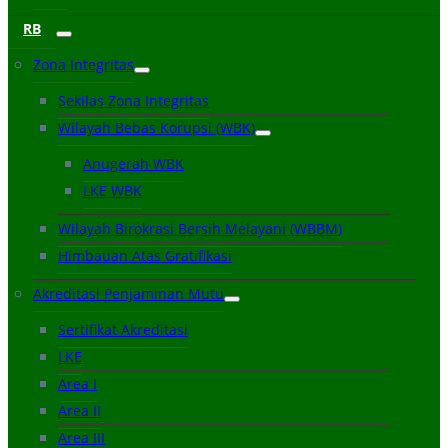
RB
Zona Integritas
Sekilas Zona Integritas
Wilayah Bebas Korupsi (WBK)
Anugerah WBK
LKE WBK
Wilayah Birokrasi Bersih Melayani (WBBM)
Himbauan Atas Gratifikasi
Akreditasi Penjaminan Mutu
Sertifikat Akreditasi
LKE
Area I
Area II
Area III