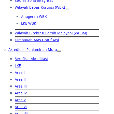
Sekilas Zona Integritas
Wilayah Bebas Korupsi (WBK)
Anugerah WBK
LKE WBK
Wilayah Birokrasi Bersih Melayani (WBBM)
Himbauan Atas Gratifikasi
Akreditasi Penjaminan Mutu
Sertifikat Akreditasi
LKE
Area I
Area II
Area III
Area IV
Area V
Area VI
Area VII