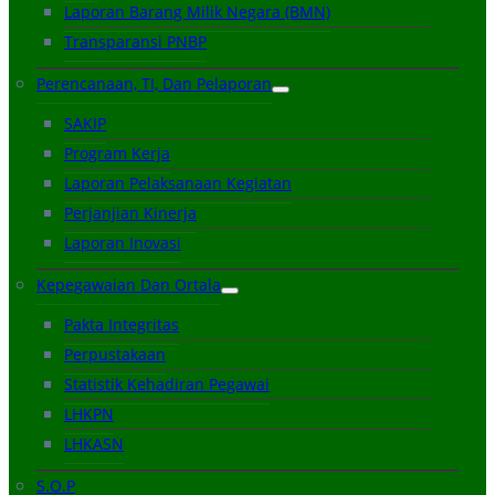
Laporan Barang Milik Negara (BMN)
Transparansi PNBP
Perencanaan, TI, Dan Pelaporan
SAKIP
Program Kerja
Laporan Pelaksanaan Kegiatan
Perjanjian Kinerja
Laporan Inovasi
Kepegawaian Dan Ortala
Pakta Integritas
Perpustakaan
Statistik Kehadiran Pegawai
LHKPN
LHKASN
S.O.P