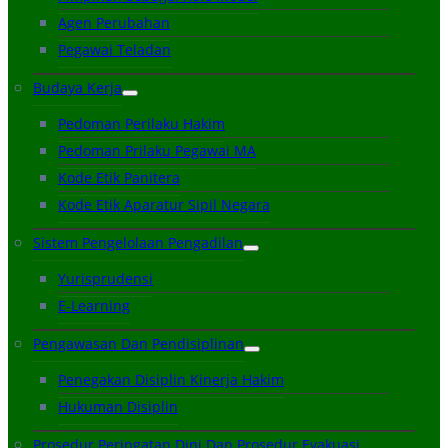
Agen Perubahan
Pegawai Teladan
Budaya Kerja
Pedoman Perilaku Hakim
Pedoman Prilaku Pegawai MA
Kode Etik Panitera
Kode Etik Aparatur Sipil Negara
Sistem Pengelolaan Pengadilan
Yurisprudensi
E-Learning
Pengawasan Dan Pendisiplinan
Penegakan Disiplin Kinerja Hakim
Hukuman Disiplin
Prosedur Peringatan Dini Dan Prosedur Evakuasi