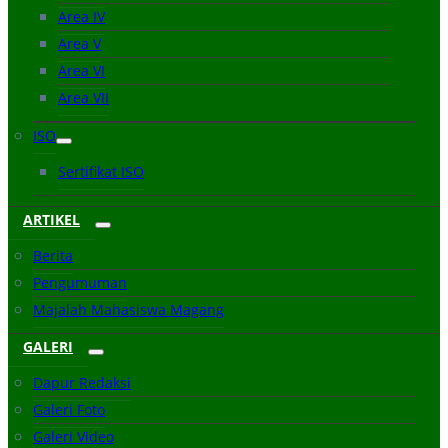
Area IV
Area V
Area VI
Area VII
ISO
Sertifikat ISO
ARTIKEL
Berita
Pengumuman
Majalah Mahasiswa Magang
GALERI
Dapur Redaksi
Galeri Foto
Galeri Video