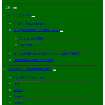
RB
Zona Integritas
Sekilas Zona Integritas
Wilayah Bebas Korupsi (WBK)
Anugerah WBK
LKE WBK
Wilayah Birokrasi Bersih Melayani (WBBM)
Himbauan Atas Gratifikasi
Akreditasi Penjaminan Mutu
Sertifikat Akreditasi
LKE
Area I
Area II
Area III