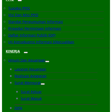
Tupoksi PPID
Visi Dan Misi PPID
Standar Pengumuman Informasi
Prosedur Permintaan Informasi
Daftar Informasi Publik (DIP)
Uji Konsekuensi Informasi Dikecualikan
KINERJA
Umum Dan Keuangan
Laporan Keuangan
Realisasi Anggaran
Surat Menyurat
Surat Keluar
Surat Masuk
DIPA