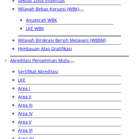
Sekilas Zona Integritas
Wilayah Bebas Korupsi (WBK)
Anugerah WBK
LKE WBK
Wilayah Birokrasi Bersih Melayani (WBBM)
Himbauan Atas Gratifikasi
Akreditasi Penjaminan Mutu
Sertifikat Akreditasi
LKE
Area I
Area II
Area III
Area IV
Area V
Area VI
Area VII