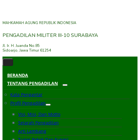
MAHKAMAH AGUNG REPUBLIK INDONESIA
PENGADILAN MILITER III-10 SURABAYA
Jl. Ir. H. Juanda No.85
Sidoarjo, Jawa Timur 61254
BERANDA
TENTANG PENGADILAN
Kata Pengantar
Profil Pengadilan
Visi, Misi, Dan Motto
Sejarah Pengadilan
Arti Lambang
Tugas Pokok Dan Fungsi