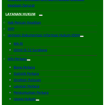
Keadaan Darurat
LAYANAN HUKUM
Hak Pencari Keadilan
SIPP
Jaringan Dokumentasi Informasi Hukum (JDIH)
MA-RI
Dilmil III-12 Surabaya
Info Perkara
Biaya Perkara
Statistik Perkara
Direktori Putusan
Laporan Perkara
Pengumuman Perkara
Upaya Hukum