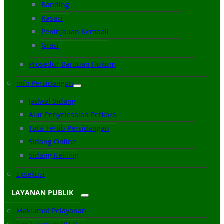
Banding
Kasasi
Peninjauan Kembali
Grasi
Prosedur Bantuan Hukum
Info Persidangan
Jadwal Sidang
Alur Penyelesaian Perkara
Tata Tertib Persidangan
Sidang Online
Sidang Keliling
Eksekusi
LAYANAN PUBLIK
Maklumat Pelayanan