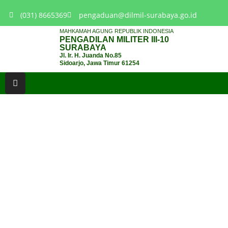
(031) 8665369
pengaduan@dilmil-surabaya.go.id
MAHKAMAH AGUNG REPUBLIK INDONESIA
PENGADILAN MILITER III-10
BERANDA
SURABAYA
Jl. Ir. H. Juanda No.85
Sidoarjo, Jawa Timur 61254
TENTANG
PENGADILAN
LAYANAN
HUKUM
LAYANAN
PUBLIK
PPID
KINERJA
RB