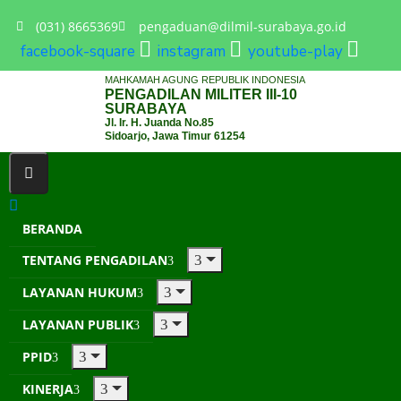
(031) 8665369
pengaduan@dilmil-surabaya.go.id
facebook-square
instagram
youtube-play
MAHKAMAH AGUNG REPUBLIK INDONESIA
PENGADILAN MILITER III-10
SURABAYA
Jl. Ir. H. Juanda No.85
Sidoarjo, Jawa Timur 61254
BERANDA
TENTANG PENGADILAN
LAYANAN HUKUM
LAYANAN PUBLIK
PPID
KINERJA