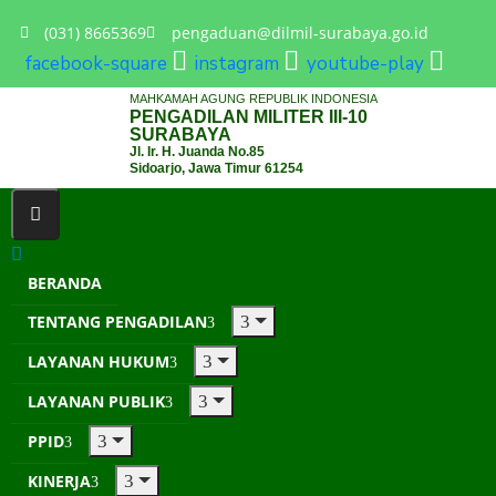
(031) 8665369
pengaduan@dilmil-surabaya.go.id
facebook-square
instagram
youtube-play
MAHKAMAH AGUNG REPUBLIK INDONESIA
PENGADILAN MILITER III-10
SURABAYA
Jl. Ir. H. Juanda No.85
Sidoarjo, Jawa Timur 61254
BERANDA
TENTANG PENGADILAN
LAYANAN HUKUM
LAYANAN PUBLIK
PPID
KINERJA