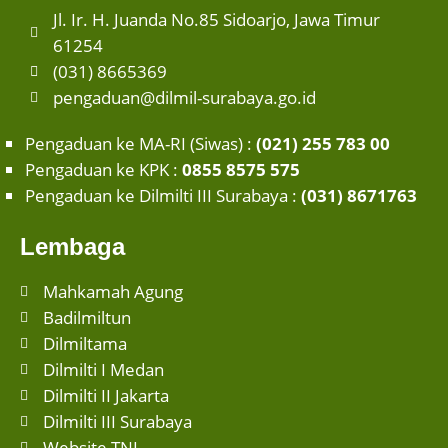
Jl. Ir. H. Juanda No.85 Sidoarjo, Jawa Timur
61254
(031) 8665369
pengaduan@dilmil-surabaya.go.id
Pengaduan ke MA-RI (Siwas) :
(021) 255 783 00
Pengaduan ke KPK :
0855 8575 575
Pengaduan ke Dilmilti III Surabaya :
(031) 8671763
Lembaga
Mahkamah Agung
Badilmiltun
Dilmiltama
Dilmilti I Medan
Dilmilti II Jakarta
Dilmilti III Surabaya
Website TNI