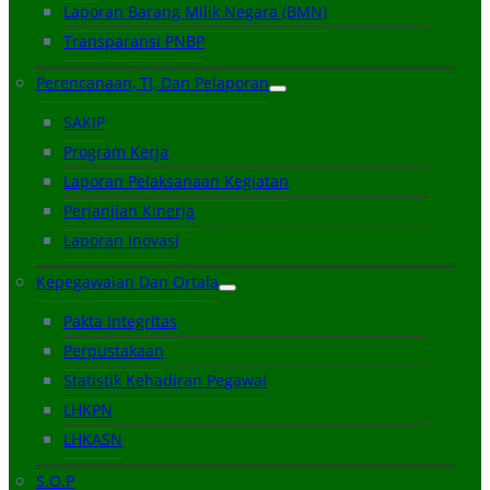
Laporan Barang Milik Negara (BMN)
Transparansi PNBP
Perencanaan, TI, Dan Pelaporan
SAKIP
Program Kerja
Laporan Pelaksanaan Kegiatan
Perjanjian Kinerja
Laporan Inovasi
Kepegawaian Dan Ortala
Pakta Integritas
Perpustakaan
Statistik Kehadiran Pegawai
LHKPN
LHKASN
S.O.P