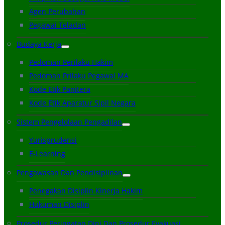
Agen Perubahan
Pegawai Teladan
Budaya Kerja
Pedoman Perilaku Hakim
Pedoman Prilaku Pegawai MA
Kode Etik Panitera
Kode Etik Aparatur Sipil Negara
Sistem Pengelolaan Pengadilan
Yurisprudensi
E-Learning
Pengawasan Dan Pendisiplinan
Penegakan Disiplin Kinerja Hakim
Hukuman Disiplin
Prosedur Peringatan Dini Dan Prosedur Evakuasi