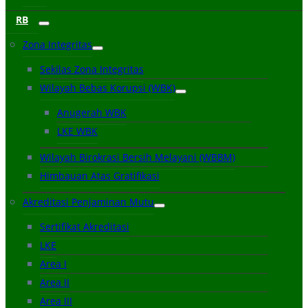
RB
Zona Integritas
Sekilas Zona Integritas
Wilayah Bebas Korupsi (WBK)
Anugerah WBK
LKE WBK
Wilayah Birokrasi Bersih Melayani (WBBM)
Himbauan Atas Gratifikasi
Akreditasi Penjaminan Mutu
Sertifikat Akreditasi
LKE
Area I
Area II
Area III