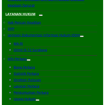
Keadaan Darurat
LAYANAN HUKUM
Hak Pencari Keadilan
SIPP
Jaringan Dokumentasi Informasi Hukum (JDIH)
MA-RI
Dilmil III-12 Surabaya
Info Perkara
Biaya Perkara
Statistik Perkara
Direktori Putusan
Laporan Perkara
Pengumuman Perkara
Upaya Hukum