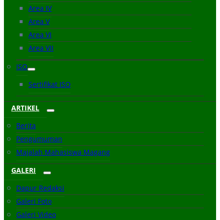
Area IV
Area V
Area VI
Area VII
ISO
Sertifikat ISO
ARTIKEL
Berita
Pengumuman
Majalah Mahasiswa Magang
GALERI
Dapur Redaksi
Galeri Foto
Galeri Video