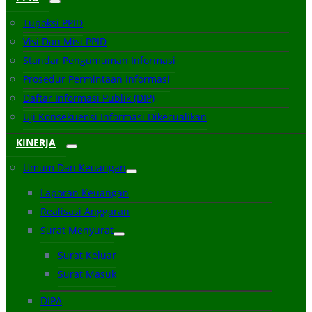
Tupoksi PPID
Visi Dan Misi PPID
Standar Pengumuman Informasi
Prosedur Permintaan Informasi
Daftar Informasi Publik (DIP)
Uji Konsekuensi Informasi Dikecualikan
KINERJA
Umum Dan Keuangan
Laporan Keuangan
Realisasi Anggaran
Surat Menyurat
Surat Keluar
Surat Masuk
DIPA