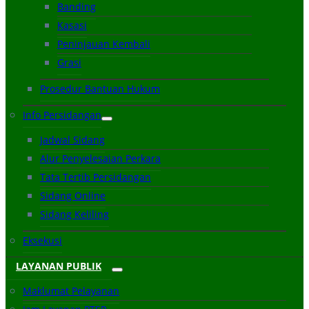
Banding
Kasasi
Peninjauan Kembali
Grasi
Prosedur Bantuan Hukum
Info Persidangan
Jadwal Sidang
Alur Penyelesaian Perkara
Tata Tertib Persidangan
Sidang Online
Sidang Keliling
Eksekusi
LAYANAN PUBLIK
Maklumat Pelayanan