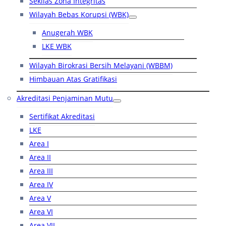
Sekilas Zona Integritas
Wilayah Bebas Korupsi (WBK)
Anugerah WBK
LKE WBK
Wilayah Birokrasi Bersih Melayani (WBBM)
Himbauan Atas Gratifikasi
Akreditasi Penjaminan Mutu
Sertifikat Akreditasi
LKE
Area I
Area II
Area III
Area IV
Area V
Area VI
Area VII