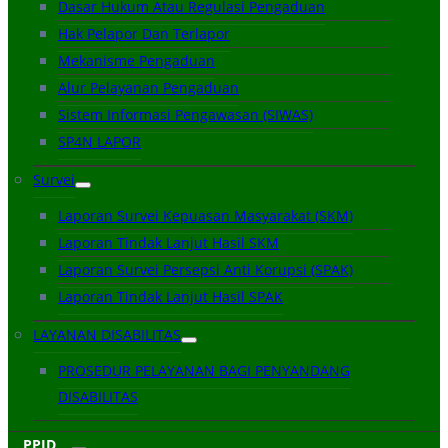
Dasar Hukum Atau Regulasi Pengaduan
Hak Pelapor Dan Terlapor
Mekanisme Pengaduan
Alur Pelayanan Pengaduan
Sistem Informasi Pengawasan (SIWAS)
SP4N LAPOR
Survei
Laporan Survei Kepuasan Masyarakat (SKM)
Laporan Tindak Lanjut Hasil SKM
Laporan Survei Persepsi Anti Korupsi (SPAK)
Laporan Tindak Lanjut Hasil SPAK
LAYANAN DISABILITAS
PROSEDUR PELAYANAN BAGI PENYANDANG
DISABILITAS
PPID