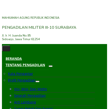
MAHKAMAH AGUNG REPUBLIK INDONESIA
PENGADILAN MILITER III-10 SURABAYA
Jl. Ir. H. Juanda No.85
Sidoarjo, Jawa Timur 61254
BERANDA
TENTANG PENGADILAN
Kata Pengantar
Profil Pengadilan
Visi, Misi, Dan Motto
Sejarah Pengadilan
Arti Lambang
Tugas Pokok Dan Fungsi