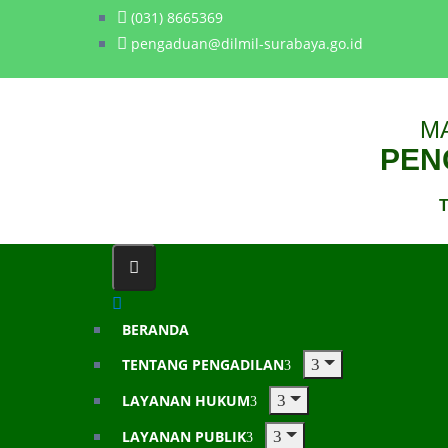
(031) 8665369
pengaduan@dilmil-surabaya.go.id
M
PENG
T
BERANDA
TENTANG PENGADILAN
LAYANAN HUKUM
LAYANAN PUBLIK