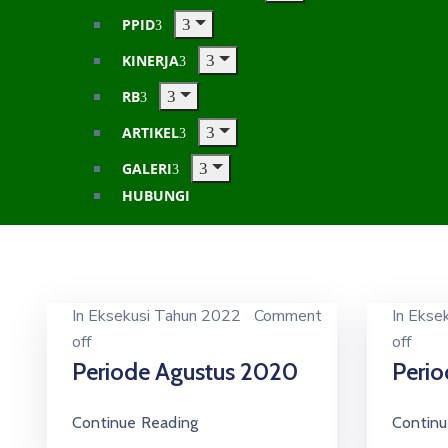
PPID
KINERJA
RB
ARTIKEL
GALERI
HUBUNGI
In
Eksekusi Tahun 2022
Comment
In
Ekse
off
off
Periode Agustus 2020
Peri
Continue Reading
Continu