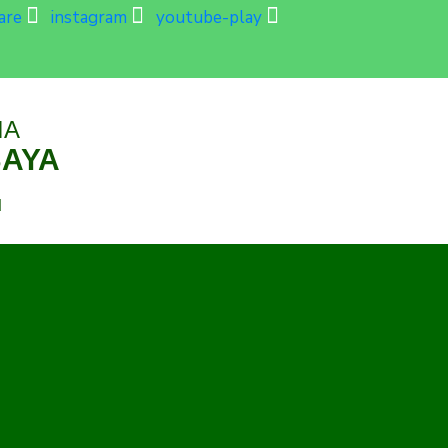
are
instagram
youtube-play
IA
BAYA
d