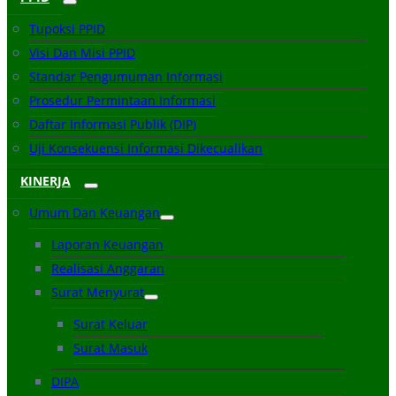
Tupoksi PPID
Visi Dan Misi PPID
Standar Pengumuman Informasi
Prosedur Permintaan Informasi
Daftar Informasi Publik (DIP)
Uji Konsekuensi Informasi Dikecualikan
KINERJA
Umum Dan Keuangan
Laporan Keuangan
Realisasi Anggaran
Surat Menyurat
Surat Keluar
Surat Masuk
DIPA