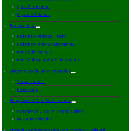
Agen Perubahan
Pegawai Teladan
Budaya Kerja
Pedoman Perilaku Hakim
Pedoman Prilaku Pegawai MA
Kode Etik Panitera
Kode Etik Aparatur Sipil Negara
Sistem Pengelolaan Pengadilan
Yurisprudensi
E-Learning
Pengawasan Dan Pendisiplinan
Penegakan Disiplin Kinerja Hakim
Hukuman Disiplin
Prosedur Peringatan Dini Dan Prosedur Evakuasi