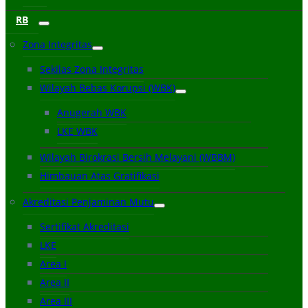
RB
Zona Integritas
Sekilas Zona Integritas
Wilayah Bebas Korupsi (WBK)
Anugerah WBK
LKE WBK
Wilayah Birokrasi Bersih Melayani (WBBM)
Himbauan Atas Gratifikasi
Akreditasi Penjaminan Mutu
Sertifikat Akreditasi
LKE
Area I
Area II
Area III