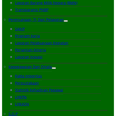
Laporan Barang Milik Negara (BMN)
Transparansi PNBP
Perencanaan, TI, Dan Pelaporan
SAKIP
Program Kerja
Laporan Pelaksanaan Kegiatan
Perjanjian Kinerja
Laporan Inovasi
Kepegawaian Dan Ortala
Pakta Integritas
Perpustakaan
Statistik Kehadiran Pegawai
LHKPN
LHKASN
S.O.P