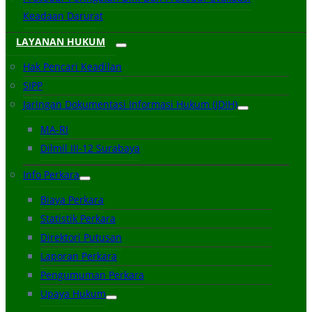
Keadaan Darurat
LAYANAN HUKUM
Hak Pencari Keadilan
SIPP
Jaringan Dokumentasi Informasi Hukum (JDIH)
MA-RI
Dilmil III-12 Surabaya
Info Perkara
Biaya Perkara
Statistik Perkara
Direktori Putusan
Laporan Perkara
Pengumuman Perkara
Upaya Hukum