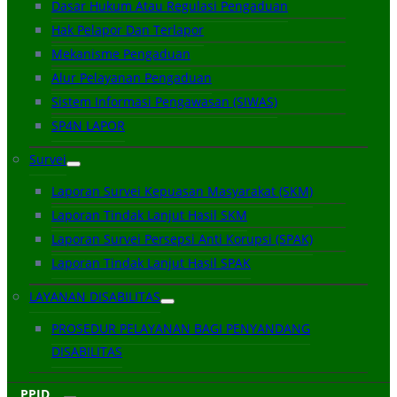
Dasar Hukum Atau Regulasi Pengaduan
Hak Pelapor Dan Terlapor
Mekanisme Pengaduan
Alur Pelayanan Pengaduan
Sistem Informasi Pengawasan (SIWAS)
SP4N LAPOR
Survei
Laporan Survei Kepuasan Masyarakat (SKM)
Laporan Tindak Lanjut Hasil SKM
Laporan Survei Persepsi Anti Korupsi (SPAK)
Laporan Tindak Lanjut Hasil SPAK
LAYANAN DISABILITAS
PROSEDUR PELAYANAN BAGI PENYANDANG
DISABILITAS
PPID