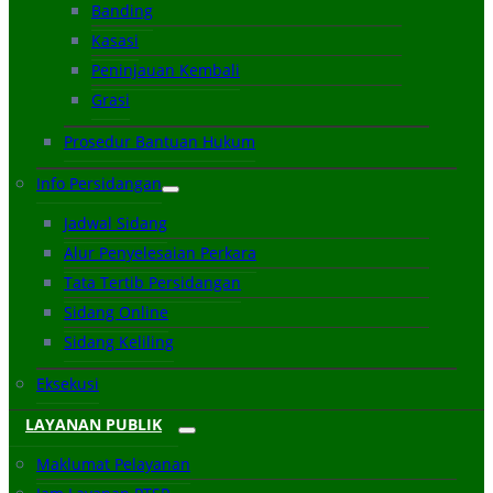
Banding
Kasasi
Peninjauan Kembali
Grasi
Prosedur Bantuan Hukum
Info Persidangan
Jadwal Sidang
Alur Penyelesaian Perkara
Tata Tertib Persidangan
Sidang Online
Sidang Keliling
Eksekusi
LAYANAN PUBLIK
Maklumat Pelayanan