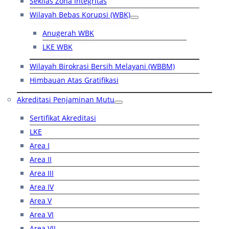
Sekilas Zona Integritas
Wilayah Bebas Korupsi (WBK)
Anugerah WBK
LKE WBK
Wilayah Birokrasi Bersih Melayani (WBBM)
Himbauan Atas Gratifikasi
Akreditasi Penjaminan Mutu
Sertifikat Akreditasi
LKE
Area I
Area II
Area III
Area IV
Area V
Area VI
Area VII