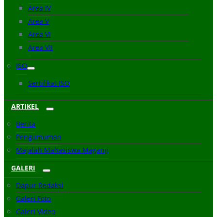
Area IV
Area V
Area VI
Area VII
ISO
Sertifikat ISO
ARTIKEL
Berita
Pengumuman
Majalah Mahasiswa Magang
GALERI
Dapur Redaksi
Galeri Foto
Galeri Video