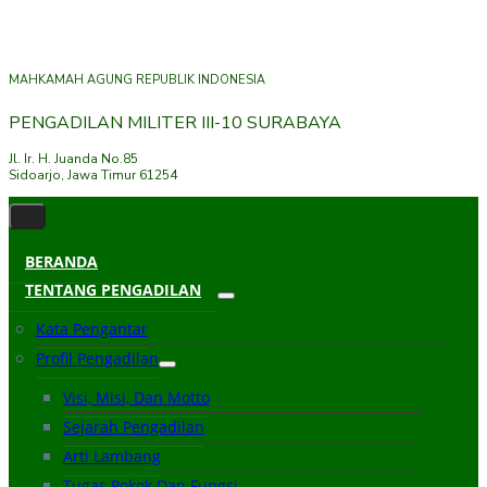
MAHKAMAH AGUNG REPUBLIK INDONESIA
PENGADILAN MILITER III-10 SURABAYA
Jl. Ir. H. Juanda No.85
Sidoarjo, Jawa Timur 61254
BERANDA
TENTANG PENGADILAN
Kata Pengantar
Profil Pengadilan
Visi, Misi, Dan Motto
Sejarah Pengadilan
Arti Lambang
Tugas Pokok Dan Fungsi