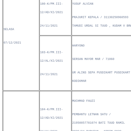
180-K/PM.III-
YUSUF ALVIAN
12/AD/XI/2021
PRAJURIT KEPALA / 31130250960593
24/11/2021
TAMUDI URDAL SI TUUD , KUDAM V BR
SELASA
07/12/2021
HARYONO
183-K/PM.III-
SERSAN MAYOR MAR / 71060
12/AL/XI/2021
UR ALINS SEPA PUSDIKART PUSDIKART
24/11/2021
KODIKMAR
MUCHMAD FAUZI
184-K/PM.III-
PEMBANTU LETNAN SATU /
12/AD/XI/2021
21950057781074 BATI TUUD RAMIL