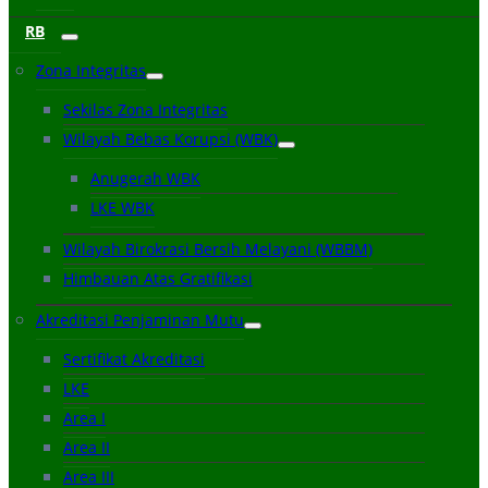
RB
Zona Integritas
Sekilas Zona Integritas
Wilayah Bebas Korupsi (WBK)
Anugerah WBK
LKE WBK
Wilayah Birokrasi Bersih Melayani (WBBM)
Himbauan Atas Gratifikasi
Akreditasi Penjaminan Mutu
Sertifikat Akreditasi
LKE
Area I
Area II
Area III