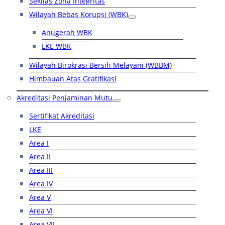
Sekilas Zona Integritas
Wilayah Bebas Korupsi (WBK)
Anugerah WBK
LKE WBK
Wilayah Birokrasi Bersih Melayani (WBBM)
Himbauan Atas Gratifikasi
Akreditasi Penjaminan Mutu
Sertifikat Akreditasi
LKE
Area I
Area II
Area III
Area IV
Area V
Area VI
Area VII