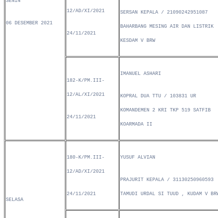
SENIN
12/AD/XI/2021
SERSAN KEPALA / 21090242951087
06 DESEMBER 2021
BAHARBANG MESING AIR DAN LISTRIK
24/11/2021
KESDAM V BRW
IMANUEL ASHARI
182-K/PM.III-
12/AL/XI/2021
KOPRAL DUA TTU / 103831 UR
KOMANDEMEN 2 KRI TKP 519 SATFIB
24/11/2021
KOARMADA II
180-K/PM.III-
YUSUF ALVIAN
12/AD/XI/2021
PRAJURIT KEPALA / 31130250960593
24/11/2021
TAMUDI URDAL SI TUUD , KUDAM V BR
SELASA