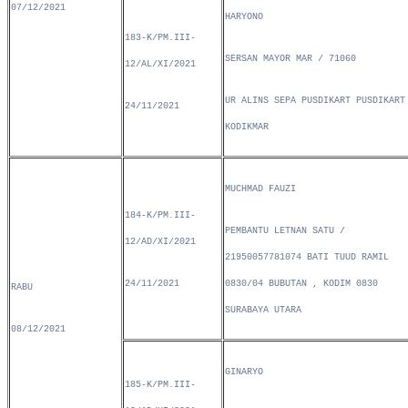
07/12/2021
HARYONO
183-K/PM.III-
SERSAN MAYOR MAR / 71060
12/AL/XI/2021
UR ALINS SEPA PUSDIKART PUSDIKART
24/11/2021
KODIKMAR
MUCHMAD FAUZI
184-K/PM.III-
PEMBANTU LETNAN SATU /
12/AD/XI/2021
21950057781074 BATI TUUD RAMIL
24/11/2021
0830/04 BUBUTAN , KODIM 0830
RABU
SURABAYA UTARA
08/12/2021
GINARYO
185-K/PM.III-