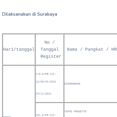
Dilaksanakan di Surabaya
No /
Hari/tanggal
Tanggal
Nama / Pangkat / NR
Register
179-K/PM.III-
12/AD/XI/2021
DISAMARKAN
24/11/2021
YEPHI PRASETYO
181-K/PM.III-