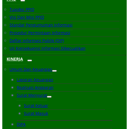
Tupoksi PPID
Visi Dan Misi PPID
Standar Pengumuman Informasi
Prosedur Permintaan Informasi
Daftar Informasi Publik (DIP)
Uji Konsekuensi Informasi Dikecualikan
KINERJA
Umum Dan Keuangan
Laporan Keuangan
Realisasi Anggaran
Surat Menyurat
Surat Keluar
Surat Masuk
DIPA