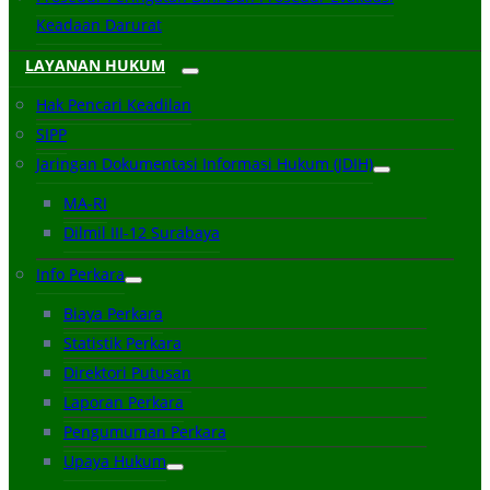
Keadaan Darurat
LAYANAN HUKUM
Hak Pencari Keadilan
SIPP
Jaringan Dokumentasi Informasi Hukum (JDIH)
MA-RI
Dilmil III-12 Surabaya
Info Perkara
Biaya Perkara
Statistik Perkara
Direktori Putusan
Laporan Perkara
Pengumuman Perkara
Upaya Hukum