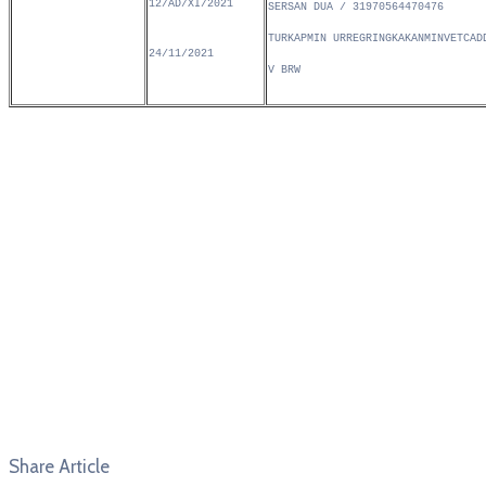
12/AD/XI/2021
SERSAN DUA / 31970564470476
TURKAPMIN URREGRINGKAKANMINVETCAD
24/11/2021
V BRW
Share Article