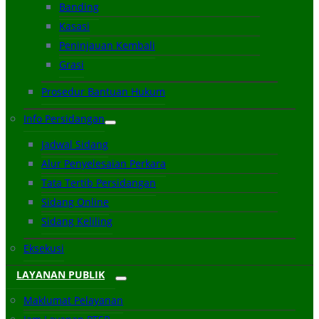
Banding
Kasasi
Peninjauan Kembali
Grasi
Prosedur Bantuan Hukum
Info Persidangan
Jadwal Sidang
Alur Penyelesaian Perkara
Tata Tertib Persidangan
Sidang Online
Sidang Keliling
Eksekusi
LAYANAN PUBLIK
Maklumat Pelayanan