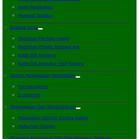
Agen Perubahan
Pegawai Teladan
Budaya Kerja
Pedoman Perilaku Hakim
Pedoman Prilaku Pegawai MA
Kode Etik Panitera
Kode Etik Aparatur Sipil Negara
Sistem Pengelolaan Pengadilan
Yurisprudensi
E-Learning
Pengawasan Dan Pendisiplinan
Penegakan Disiplin Kinerja Hakim
Hukuman Disiplin
Prosedur Peringatan Dini Dan Prosedur Evakuasi