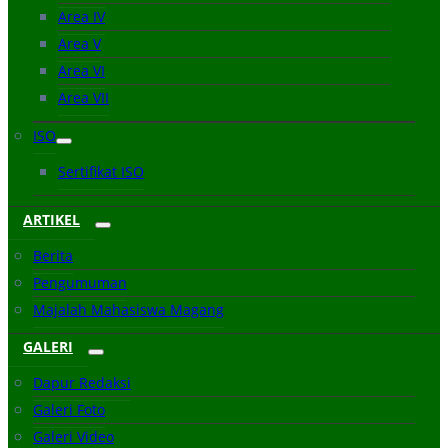
Area IV
Area V
Area VI
Area VII
ISO
Sertifikat ISO
ARTIKEL
Berita
Pengumuman
Majalah Mahasiswa Magang
GALERI
Dapur Redaksi
Galeri Foto
Galeri Video