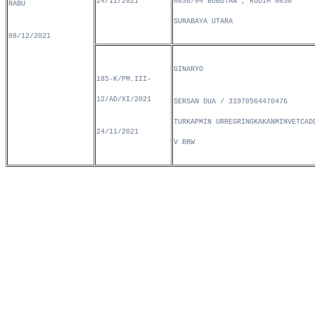
24/11/2021
0830/04 BUBUTAN , KODIM 0830
RABU
SURABAYA UTARA
08/12/2021
GINARYO
185-K/PM.III-
12/AD/XI/2021
SERSAN DUA / 31970564470476
TURKAPMIN URREGRINGKAKANMINVETCAD
24/11/2021
V BRW