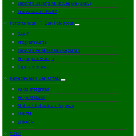
Laporan Barang Milik Negara (BMN)
Transparansi PNBP
Perencanaan, TI, Dan Pelaporan
SAKIP
Program Kerja
Laporan Pelaksanaan Kegiatan
Perjanjian Kinerja
Laporan Inovasi
Kepegawaian Dan Ortala
Pakta Integritas
Perpustakaan
Statistik Kehadiran Pegawai
LHKPN
LHKASN
S.O.P