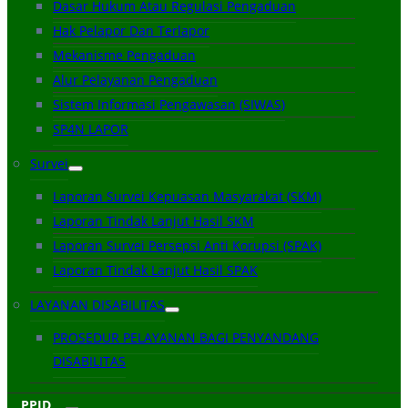
Dasar Hukum Atau Regulasi Pengaduan
Hak Pelapor Dan Terlapor
Mekanisme Pengaduan
Alur Pelayanan Pengaduan
Sistem Informasi Pengawasan (SIWAS)
SP4N LAPOR
Survei
Laporan Survei Kepuasan Masyarakat (SKM)
Laporan Tindak Lanjut Hasil SKM
Laporan Survei Persepsi Anti Korupsi (SPAK)
Laporan Tindak Lanjut Hasil SPAK
LAYANAN DISABILITAS
PROSEDUR PELAYANAN BAGI PENYANDANG
DISABILITAS
PPID