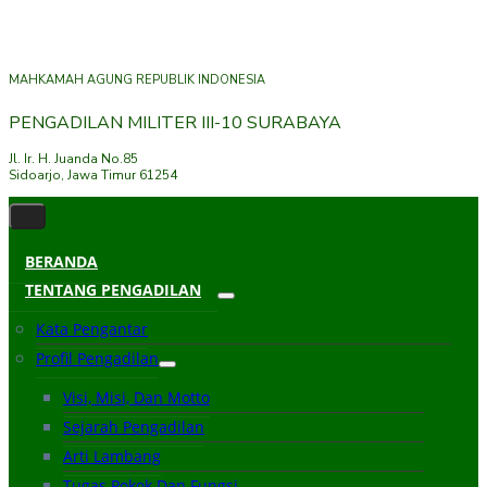
MAHKAMAH AGUNG REPUBLIK INDONESIA
PENGADILAN MILITER III-10 SURABAYA
Jl. Ir. H. Juanda No.85
Sidoarjo, Jawa Timur 61254
BERANDA
TENTANG PENGADILAN
Kata Pengantar
Profil Pengadilan
Visi, Misi, Dan Motto
Sejarah Pengadilan
Arti Lambang
Tugas Pokok Dan Fungsi