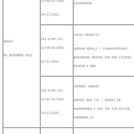
12/AD/XI/2021
DISAMARKAN
24/11/2021
YEPHI PRASETYO
181-K/PM.III-
SENIN
12/AD/XI/2021
SERSAN KEPALA / 21090242951087
06 DESEMBER 2021
BAHARBANG MESING AIR DAN LISTRIK
24/11/2021
KESDAM V BRW
IMANUEL ASHARI
182-K/PM.III-
12/AL/XI/2021
KOPRAL DUA TTU / 103831 UR
KOMANDEMEN 2 KRI TKP 519 SATFIB
24/11/2021
KOARMADA II