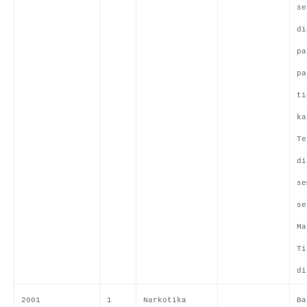
se
di
pa
pa
ti
ka
Te
di
se
se
Ma
Ti
di
2001
1
Narkotika
Ba