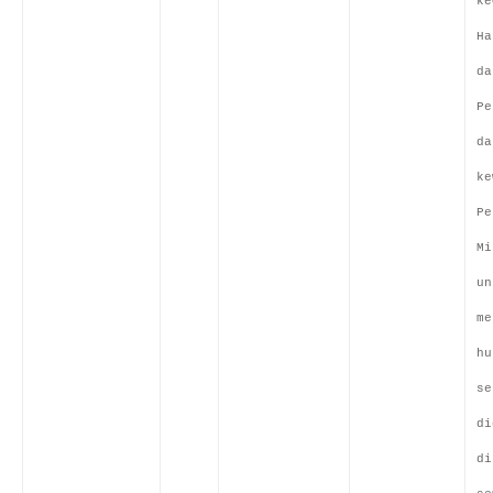
ke
Ha
da
Pe
da
ke
Pe
Mi
un
me
hu
se
di
di