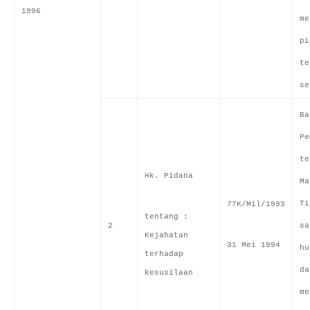
1996
me
pi
te
se
Ba
Pe
te
Hk. Pidana
Ma
Ti
77K/Mil/1993
tentang :
2
sa
Kejahatan
31 Mei 1994
hu
terhadap
da
kesusilaan
me