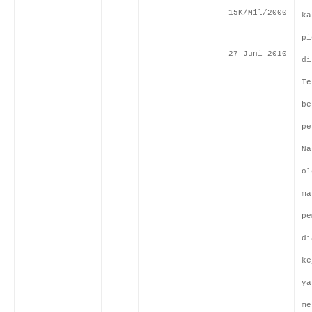
15K/Mil/2000
ka
pi
27 Juni 2010
di
Te
be
pe
Na
ol
ma
pe
di
ke
ya
me