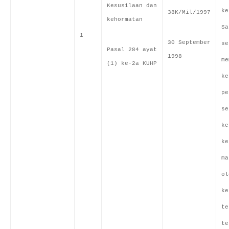
Kesusilaan dan
ke
38K/Mil/1997
kehormatan
Sa
1
30 September
se
Pasal 284 ayat
1998
me
(1) ke-2a KUHP
ke
pe
se
ke
ke
ma
ol
ke
te
te