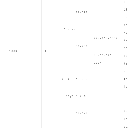
di
it
06/290
ha
pa
– Desersi
Ne
22K/Mil/1992
ke
06/296
pe
1993
1
8 Januari
ke
1994
ke
se
ti
Hk. Ac. Pidana
ke
di
– Upaya hukum
Ma
10/170
Ti
sa