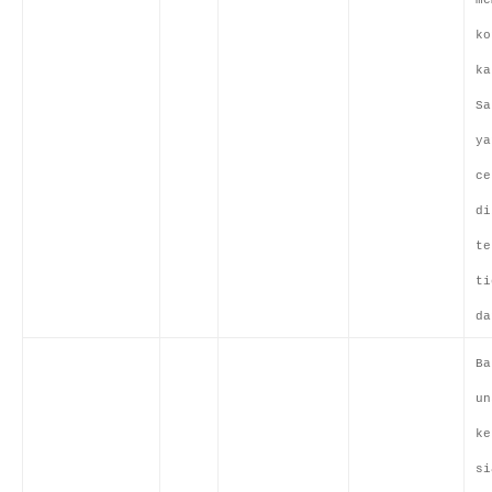
me
ko
ka
Sa
ya
ce
di
te
ti
da
Ba
un
ke
si