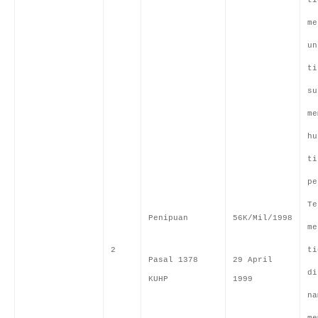
ti
me
un
ti
su
me
hu
ti
pe
Te
Penipuan
56K/Mil/1998
me
2
ti
Pasal 1378
29 April
di
KUHP
1999
na