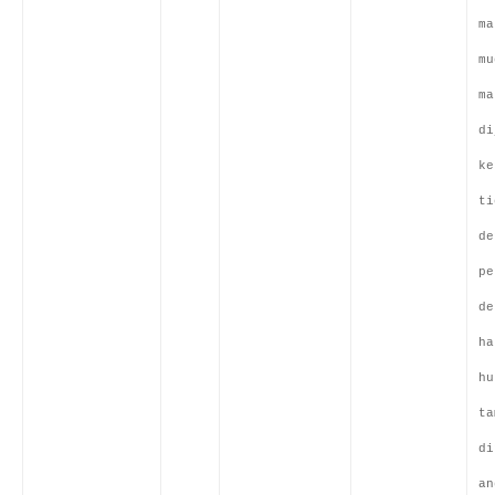
ma
mu
ma
di
ke
ti
de
pe
de
ha
hu
ta
di
an