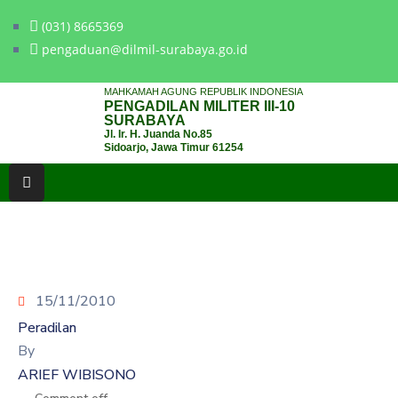
(031) 8665369
pengaduan@dilmil-surabaya.go.id
BERANDA
MAHKAMAH AGUNG REPUBLIK INDONESIA
PENGADILAN MILITER III-10
TENTANG
SURABAYA
Jl. Ir. H. Juanda No.85
PENGADILAN
Sidoarjo, Jawa Timur 61254
LAYANAN
HUKUM
LAYANAN
PUBLIK
15/11/2010
PPID
Peradilan
KINERJA
By
ARIEF WIBISONO
RB