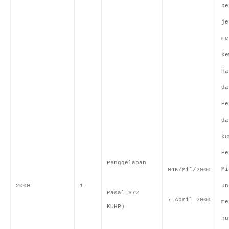
pe
je
me
ke
Ha
da
Pe
da
ke
Pe
Penggelapan
Mi
04K/Mil/2000
2000
1
un
Pasal 372
7 April 2000
me
KUHP)
hu