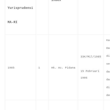
Index
Yurisprudensi
MA-RI
Ka
Da
di
33K/Mil/1985
se
1985
1
Hk. Ac. Pidana
15 Pebruari
da
1986
da
di
de