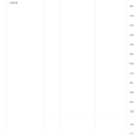
1999
di
se
se
ya
se
di
ke
ju
di
se
di
18
Ju