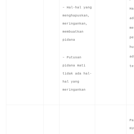
– Hal-hal yang
Ha
menghapuskan,
ad
meringankan,
me
membuatkan
pe
pidana
hu
ad
– Putusan
pidana mati
te
tidak ada hal-
hal yang
meringankan
Pa
KU