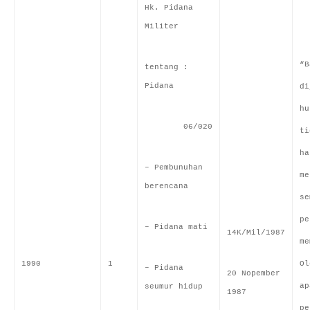
Hk. Pidana
Militer
“B
tentang :
Pidana
di
hu
06/020
ti
ha
– Pembunuhan
me
berencana
se
pe
– Pidana mati
14K/Mil/1987
me
1990
1
Ol
– Pidana
20 Nopember
ap
seumur hidup
1987
pe