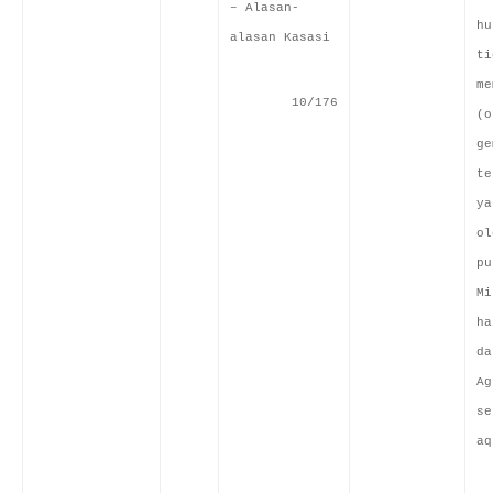
– Alasan-
hu
alasan Kasasi
ti
me
10/176
(o
ge
te
ya
ol
pu
Mi
ha
da
Ag
se
aq