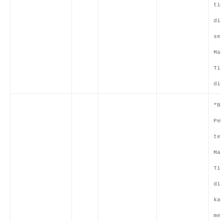
ti
di
se
Ma
Ti
di
“B
Pe
te
Ma
Ti
di
ka
me