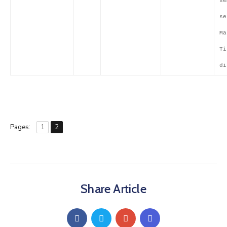
se
se
Ma
Ti
di
Pages:
1
2
Share Article