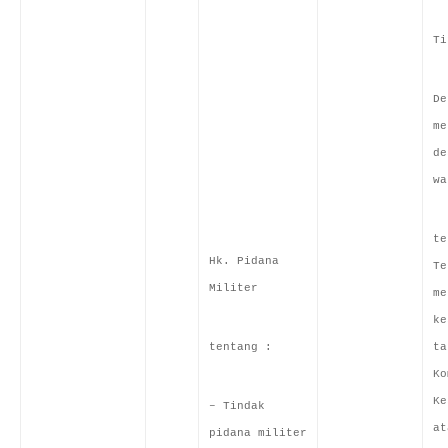
Ti
De
me
de
wa
te
Hk. Pidana
Te
Militer
me
ke
tentang :
ta
Ko
Ke
– Tindak
at
pidana militer