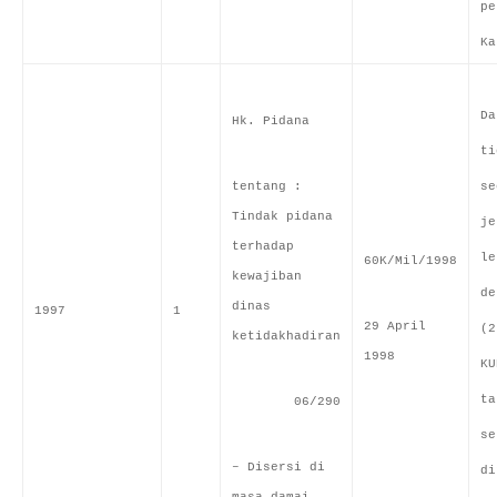
pe
Ka
Da
Hk. Pidana
ti
tentang :
se
Tindak pidana
je
terhadap
le
60K/Mil/1998
kewajiban
de
dinas
1997
1
29 April
(2
ketidakhadiran
1998
KU
ta
06/290
se
– Disersi di
di