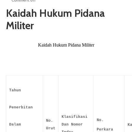
Comment off
ARTIKEL
Kaidah Hukum Pidana
GALERI
Militer
HUBUNGI
Kaidah Hukum Pidana Militer
Tahun
Penerbitan
Klasifikasi
No.
No.
Dalam
Dan
Nomor
K
Urut
Perkara