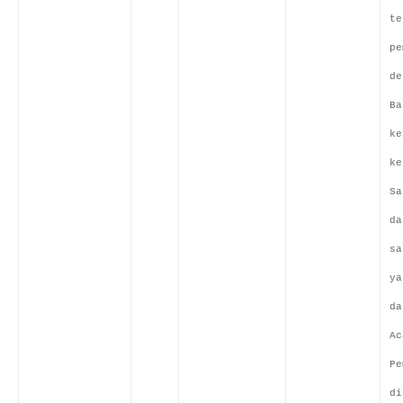
te
pe
de
Ba
ke
ke
Sa
da
sa
ya
da
Ac
Pe
di