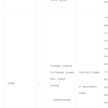
masa damai
da
“O
Ma
Ti
fo
sa
hu
di
Tindak pidana
ti
terhadap nyawa
52K/Mil/1998
dan tubuh
Mi
1998
1
orang
8 September
di
1998
ma
– pembunuhan
be