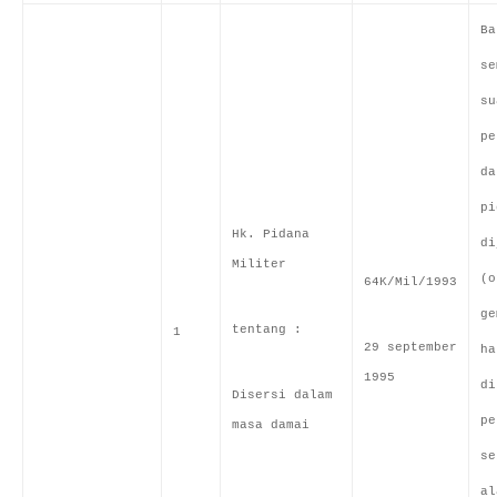
Ba
se
su
pe
da
pi
Hk. Pidana
di
Militer
(o
64K/Mil/1993
ge
tentang :
1
29 september
ha
1995
di
Disersi dalam
pe
masa damai
se
al