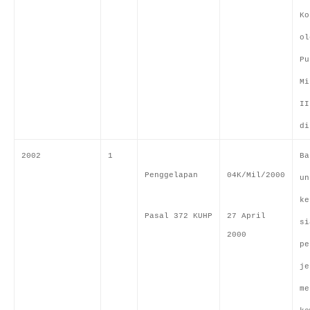
Ko
ol
Pu
Mi
II
di
2002
1
Ba
Penggelapan
04K/Mil/2000
un
ke
Pasal 372 KUHP
27 April
si
2000
pe
je
me