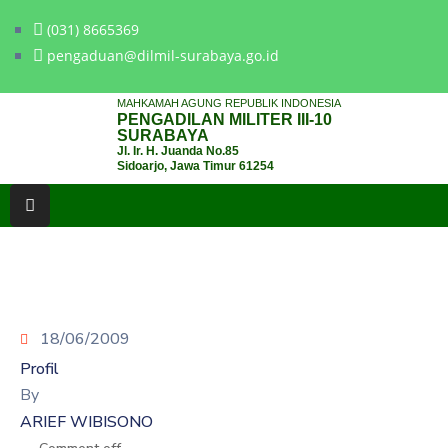
(031) 8665369
pengaduan@dilmil-surabaya.go.id
BERANDA
MAHKAMAH AGUNG REPUBLIK INDONESIA
PENGADILAN MILITER III-10
TENTANG
SURABAYA
Jl. Ir. H. Juanda No.85
PENGADILAN
Sidoarjo, Jawa Timur 61254
LAYANAN
HUKUM
LAYANAN
PUBLIK
18/06/2009
PPID
Profil
KINERJA
By
ARIEF WIBISONO
RB