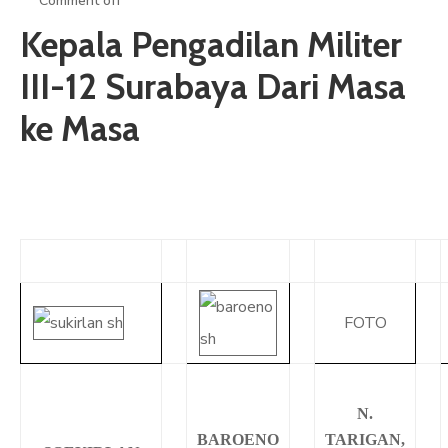
Comment off
ARTIKEL
Kepala Pengadilan Militer
GALERI
III-12 Surabaya Dari Masa
HUBUNGI
ke Masa
FOTO
N.
BAROENO
TARIGAN,