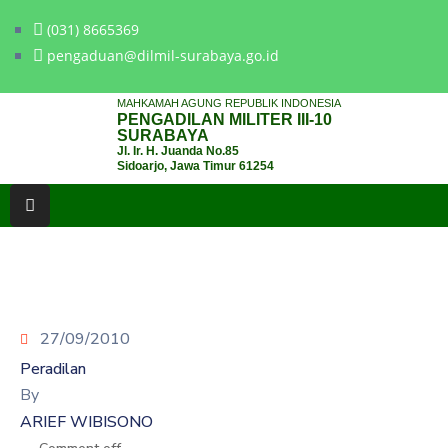
(031) 8665369
pengaduan@dilmil-surabaya.go.id
BERANDA
MAHKAMAH AGUNG REPUBLIK INDONESIA
PENGADILAN MILITER III-10
TENTANG
SURABAYA
Jl. Ir. H. Juanda No.85
PENGADILAN
Sidoarjo, Jawa Timur 61254
LAYANAN
HUKUM
LAYANAN
PUBLIK
27/09/2010
PPID
Peradilan
KINERJA
By
ARIEF WIBISONO
RB