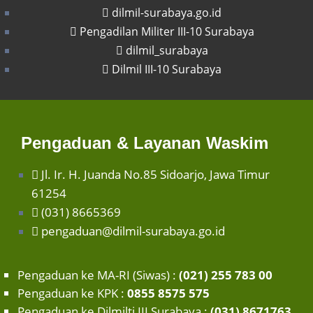
dilmil-surabaya.go.id
Pengadilan Militer III-10 Surabaya
dilmil_surabaya
Dilmil III-10 Surabaya
Pengaduan & Layanan Waskim
Jl. Ir. H. Juanda No.85 Sidoarjo, Jawa Timur
61254
(031) 8665369
pengaduan@dilmil-surabaya.go.id
Pengaduan ke MA-RI (Siwas) :
(021) 255 783 00
Pengaduan ke KPK :
0855 8575 575
Pengaduan ke Dilmilti III Surabaya :
(031) 8671763