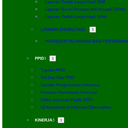
Laporan Tindak Lanjut Hasil SKM
Laporan Survei Persepsi Anti Korupsi (SPAK)
Laporan Tindak Lanjut Hasil SPAK
LAYANAN DISABILITAS
PROSEDUR PELAYANAN BAGI PENYANDANG
PPID
Tupoksi PPID
Visi Dan Misi PPID
Standar Pengumuman Informasi
Prosedur Permintaan Informasi
Daftar Informasi Publik (DIP)
Uji Konsekuensi Informasi Dikecualikan
KINERJA