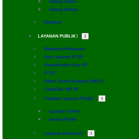
Sidang Online
Sidang Keliling
Eksekusi
LAYANAN PUBLIK
Maklumat Pelayanan
Jam Layanan PTSP
Kinerja Hakim Dan PP
PTSP
Daftar Surat Perjanjian (MOU)
Catak Biru MA-RI
Fasilitas Layanan Publik
Layanan Online
Sarana Publik
Layanan Informasi