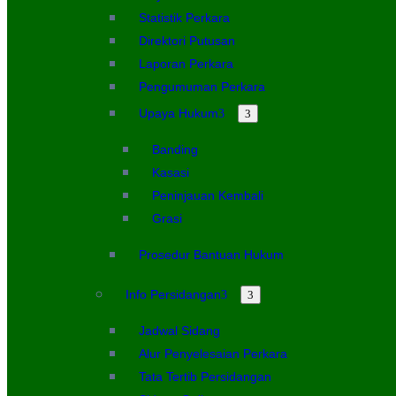
Statistik Perkara
Direktori Putusan
Laporan Perkara
Pengumuman Perkara
Upaya Hukum
Banding
Kasasi
Peninjauan Kembali
Grasi
Prosedur Bantuan Hukum
Info Persidangan
Jadwal Sidang
Alur Penyelesaian Perkara
Tata Tertib Persidangan