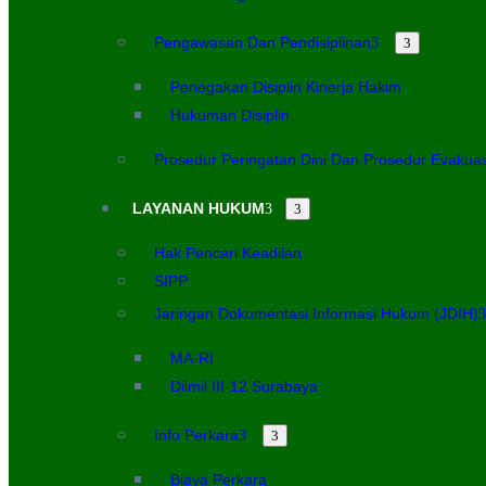
Pengawasan Dan Pendisiplinan
Penegakan Disiplin Kinerja Hakim
Hukuman Disiplin
Prosedur Peringatan Dini Dan Prosedur Evakua
LAYANAN HUKUM
Hak Pencari Keadilan
SIPP
Jaringan Dokumentasi Informasi Hukum (JDIH)
MA-RI
Dilmil III-12 Surabaya
Info Perkara
Biaya Perkara