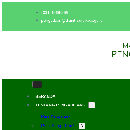
(031) 8665369
pengaduan@dilmil-surabaya.go.id
M
PEN
BERANDA
TENTANG PENGADILAN
Kata Pengantar
Profil Pengadilan