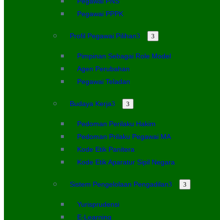
Pegawai PNS
Pegawai PPPK
Profil Pegawai Pilihan
Pimpinan Sebagai Role Model
Agen Perubahan
Pegawai Teladan
Budaya Kerja
Pedoman Perilaku Hakim
Pedoman Prilaku Pegawai MA
Kode Etik Panitera
Kode Etik Aparatur Sipil Negara
Sistem Pengelolaan Pengadilan
Yurisprudensi
E-Learning