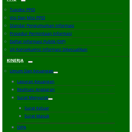
Tupoksi PPID
Visi Dan Misi PPID
Standar Pengumuman Informasi
Prosedur Permintaan Informasi
Daftar Informasi Publik (DIP)
Uji Konsekuensi Informasi Dikecualikan
KINERJA
Umum Dan Keuangan
Laporan Keuangan
Realisasi Anggaran
Surat Menyurat
Surat Keluar
Surat Masuk
DIPA