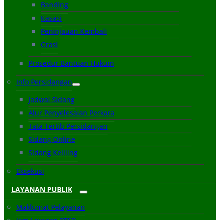
Banding
Kasasi
Peninjauan Kembali
Grasi
Prosedur Bantuan Hukum
Info Persidangan
Jadwal Sidang
Alur Penyelesaian Perkara
Tata Tertib Persidangan
Sidang Online
Sidang Keliling
Eksekusi
LAYANAN PUBLIK
Maklumat Pelayanan