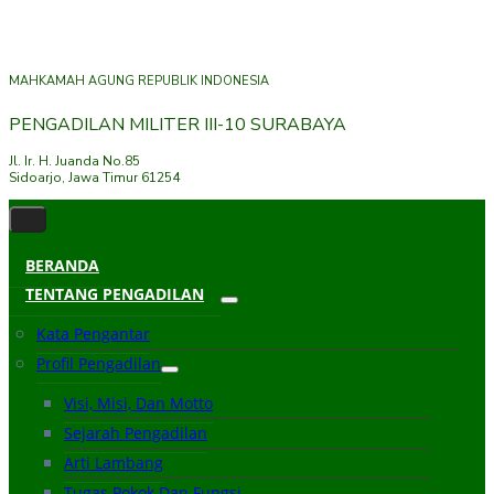
MAHKAMAH AGUNG REPUBLIK INDONESIA
PENGADILAN MILITER III-10 SURABAYA
Jl. Ir. H. Juanda No.85
Sidoarjo, Jawa Timur 61254
BERANDA
TENTANG PENGADILAN
Kata Pengantar
Profil Pengadilan
Visi, Misi, Dan Motto
Sejarah Pengadilan
Arti Lambang
Tugas Pokok Dan Fungsi