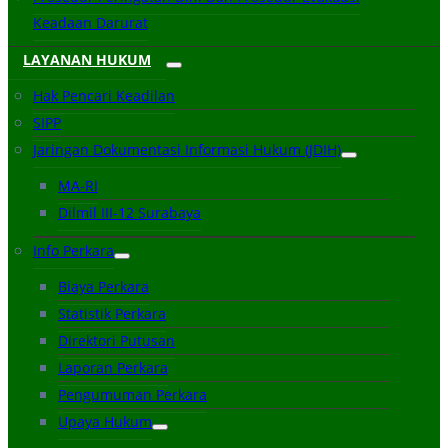
Keadaan Darurat
LAYANAN HUKUM
Hak Pencari Keadilan
SIPP
Jaringan Dokumentasi Informasi Hukum (JDIH)
MA-RI
Dilmil III-12 Surabaya
Info Perkara
Biaya Perkara
Statistik Perkara
Direktori Putusan
Laporan Perkara
Pengumuman Perkara
Upaya Hukum