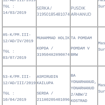
12/AD/III/2019
Ma
TGL :
Su
SERKA /
PUSDIK
14/03/2019
31950185481074
ARHANUD
85-K/PM.III-
MUHAMMAD HOLIK
TA POMDAM
12/AD/IV/2019
Ma
KOPDA /
POMDAM V
Su
TGL :
31950482890874
BRW
03/07/2019
BA
53-K/PM.III-
ASMIRUDIN
YONARHANUD,
12/AD/III/2019
KAILUPA
Ma
YONARHANUD
Su
TGL :
SERDA /
2/ABW/2
10/04/2019
21180205401096
KOSTRAD