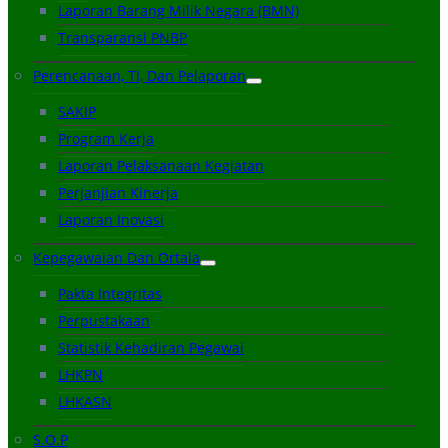
Laporan Barang Milik Negara (BMN)
Transparansi PNBP
Perencanaan, TI, Dan Pelaporan
SAKIP
Program Kerja
Laporan Pelaksanaan Kegiatan
Perjanjian Kinerja
Laporan Inovasi
Kepegawaian Dan Ortala
Pakta Integritas
Perpustakaan
Statistik Kehadiran Pegawai
LHKPN
LHKASN
S.O.P