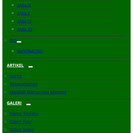
Area IV
Area V
Area VI
Area VII
ISO
Sertifikat ISO
ARTIKEL
Berita
Pengumuman
Majalah Mahasiswa Magang
GALERI
Dapur Redaksi
Galeri Foto
Galeri Video