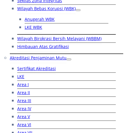
Sekilas Zona Integritas
Wilayah Bebas Korupsi (WBK)
Anugerah WBK
LKE WBK
Wilayah Birokrasi Bersih Melayani (WBBM)
Himbauan Atas Gratifikasi
Akreditasi Penjaminan Mutu
Sertifikat Akreditasi
LKE
Area I
Area II
Area III
Area IV
Area V
Area VI
Area VII