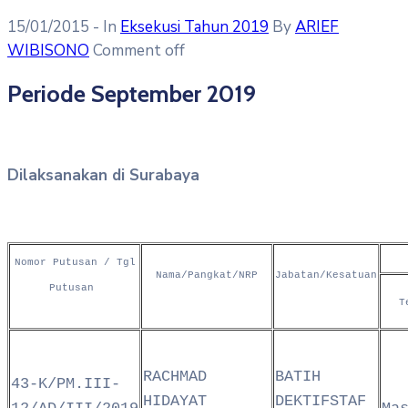
15/01/2015
- In
Eksekusi Tahun 2019
By
ARIEF
WIBISONO
Comment off
Periode September 2019
Dilaksanakan di Surabaya
Nomor Putusan / Tgl
Nama/Pangkat/NRP
Jabatan/Kesatuan
Putusan
T
RACHMAD
BATIH
43-K/PM.III-
HIDAYAT
DEKTIFSTAF