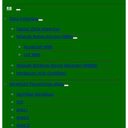
RB
Zona Integritas
Sekilas Zona Integritas
Wilayah Bebas Korupsi (WBK)
Anugerah WBK
LKE WBK
Wilayah Birokrasi Bersih Melayani (WBBM)
Himbauan Atas Gratifikasi
Akreditasi Penjaminan Mutu
Sertifikat Akreditasi
LKE
Area I
Area II
Area III