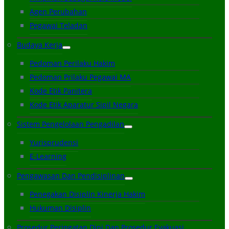
Agen Perubahan
Pegawai Teladan
Budaya Kerja
Pedoman Perilaku Hakim
Pedoman Prilaku Pegawai MA
Kode Etik Panitera
Kode Etik Aparatur Sipil Negara
Sistem Pengelolaan Pengadilan
Yurisprudensi
E-Learning
Pengawasan Dan Pendisiplinan
Penegakan Disiplin Kinerja Hakim
Hukuman Disiplin
Prosedur Peringatan Dini Dan Prosedur Evakuasi