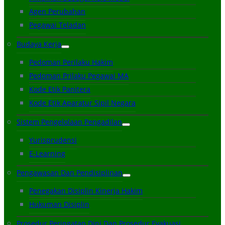
Agen Perubahan
Pegawai Teladan
Budaya Kerja
Pedoman Perilaku Hakim
Pedoman Prilaku Pegawai MA
Kode Etik Panitera
Kode Etik Aparatur Sipil Negara
Sistem Pengelolaan Pengadilan
Yurisprudensi
E-Learning
Pengawasan Dan Pendisiplinan
Penegakan Disiplin Kinerja Hakim
Hukuman Disiplin
Prosedur Peringatan Dini Dan Prosedur Evakuasi