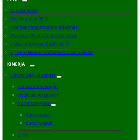
Tupoksi PPID
Visi Dan Misi PPID
Standar Pengumuman Informasi
Prosedur Permintaan Informasi
Daftar Informasi Publik (DIP)
Uji Konsekuensi Informasi Dikecualikan
KINERJA
Umum Dan Keuangan
Laporan Keuangan
Realisasi Anggaran
Surat Menyurat
Surat Keluar
Surat Masuk
DIPA