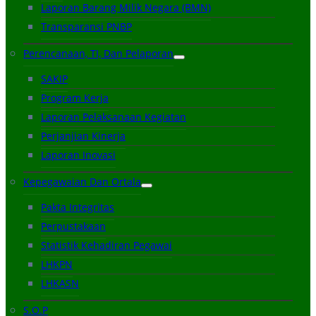
Laporan Barang Milik Negara (BMN)
Transparansi PNBP
Perencanaan, TI, Dan Pelaporan
SAKIP
Program Kerja
Laporan Pelaksanaan Kegiatan
Perjanjian Kinerja
Laporan Inovasi
Kepegawaian Dan Ortala
Pakta Integritas
Perpustakaan
Statistik Kehadiran Pegawai
LHKPN
LHKASN
S.O.P