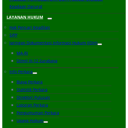
Keadaan Darurat
LAYANAN HUKUM
Hak Pencari Keadilan
SIPP
Jaringan Dokumentasi Informasi Hukum (JDIH)
MA-RI
Dilmil III-12 Surabaya
Info Perkara
Biaya Perkara
Statistik Perkara
Direktori Putusan
Laporan Perkara
Pengumuman Perkara
Upaya Hukum