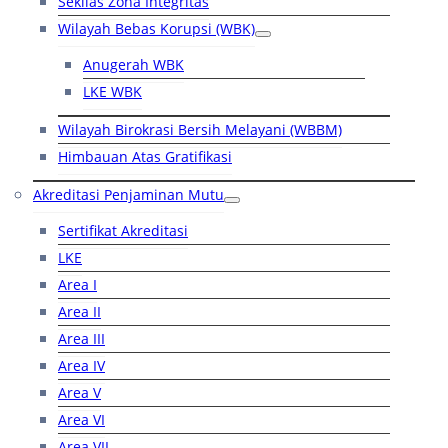
Sekilas Zona Integritas
Wilayah Bebas Korupsi (WBK)
Anugerah WBK
LKE WBK
Wilayah Birokrasi Bersih Melayani (WBBM)
Himbauan Atas Gratifikasi
Akreditasi Penjaminan Mutu
Sertifikat Akreditasi
LKE
Area I
Area II
Area III
Area IV
Area V
Area VI
Area VII