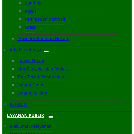
Banding
Kasasi
Peninjauan Kembali
Grasi
Prosedur Bantuan Hukum
Info Persidangan
Jadwal Sidang
Alur Penyelesaian Perkara
Tata Tertib Persidangan
Sidang Online
Sidang Keliling
Eksekusi
LAYANAN PUBLIK
Maklumat Pelayanan