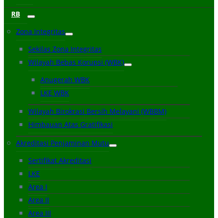
RB
Zona Integritas
Sekilas Zona Integritas
Wilayah Bebas Korupsi (WBK)
Anugerah WBK
LKE WBK
Wilayah Birokrasi Bersih Melayani (WBBM)
Himbauan Atas Gratifikasi
Akreditasi Penjaminan Mutu
Sertifikat Akreditasi
LKE
Area I
Area II
Area III