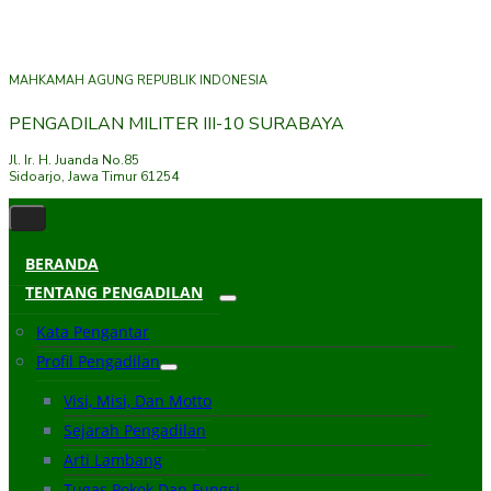
MAHKAMAH AGUNG REPUBLIK INDONESIA
PENGADILAN MILITER III-10 SURABAYA
Jl. Ir. H. Juanda No.85
Sidoarjo, Jawa Timur 61254
BERANDA
TENTANG PENGADILAN
Kata Pengantar
Profil Pengadilan
Visi, Misi, Dan Motto
Sejarah Pengadilan
Arti Lambang
Tugas Pokok Dan Fungsi