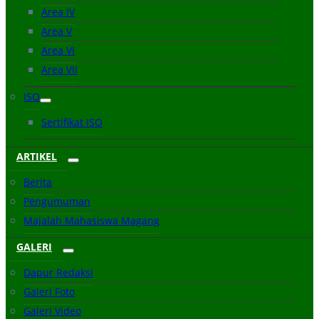
Area IV
Area V
Area VI
Area VII
ISO
Sertifikat ISO
ARTIKEL
Berita
Pengumuman
Majalah Mahasiswa Magang
GALERI
Dapur Redaksi
Galeri Foto
Galeri Video