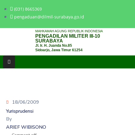
(031) 8665369
pengaduan@dilmil-surabaya.go.id
BERANDA
MAHKAMAH AGUNG REPUBLIK INDONESIA
PENGADILAN MILITER III-10
TENTANG
SURABAYA
Jl. Ir. H. Juanda No.85
PENGADILAN
Sidoarjo, Jawa Timur 61254
LAYANAN
HUKUM
LAYANAN
PUBLIK
18/06/2009
PPID
Yurisprudensi
KINERJA
By
ARIEF WIBISONO
RB